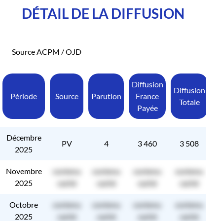
DÉTAIL DE LA DIFFUSION
Source ACPM / OJD
Diffusion
Diffusion
Période
Source
Parution
France
Totale
Payée
Décembre
PV
4
3 460
3 508
2025
Novembre
contenu
contenu
contenu
contenu
2025
caché
caché
caché
caché
Octobre
contenu
contenu
contenu
contenu
2025
caché
caché
caché
caché