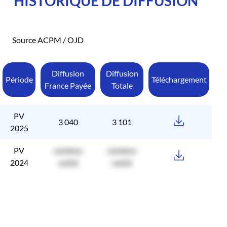
HISTORIQUE DE DIFFUSION
Source ACPM / OJD
Diffusion
Diffusion
Période
Téléchargement
France Payée
Totale
PV
3 040
3 101
2025
PV
contenu
contenu
2024
caché
caché