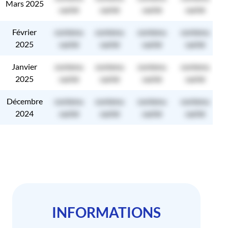
Mars 2025
caché
caché
caché
caché
Février
contenu
contenu
contenu
contenu
2025
caché
caché
caché
caché
Janvier
contenu
contenu
contenu
contenu
2025
caché
caché
caché
caché
Décembre
contenu
contenu
contenu
contenu
2024
caché
caché
caché
caché
INFORMATIONS