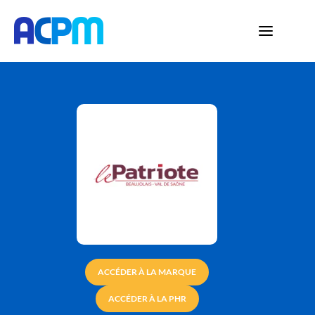
ACCÉDER À LA MARQUE
ACCÉDER À LA PHR