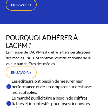
EN SAVOIR +
POURQUOI ADHÉRER À
L'ACPM ?
La mission de l'ACPM est d'être le tiers certificateur
des médias. L'ACPM contrôle, certifie et donne de la
valeur aux chiffres des médias.
EN SAVOIR +
Les éditeurs ont besoin de mesurer leur
performance et de se comparer sur des bases
indiscutables.
Le marché publicitaire a besoin de chiffres
fiables et incontestés pour investir dans les