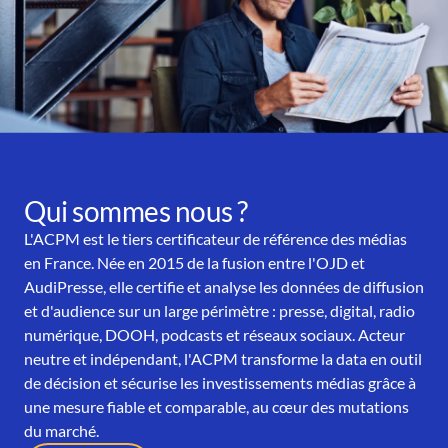
Qui sommes nous ?
L'ACPM est le tiers certificateur de référence des médias
en France. Née en 2015 de la fusion entre l'OJD et
AudiPresse, elle certifie et analyse les données de diffusion
et d'audience sur un large périmètre : presse, digital, radio
numérique, DOOH, podcasts et réseaux sociaux. Acteur
neutre et indépendant, l'ACPM transforme la data en outil
de décision et sécurise les investissements médias grâce à
une mesure fiable et comparable, au cœur des mutations
du marché.