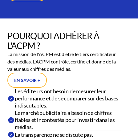
POURQUOI ADHÉRER À
L'ACPM ?
La mission de l'ACPM est d'être le tiers certificateur
des médias. L'ACPM contrôle, certifie et donne de la
valeur aux chiffres des médias.
EN SAVOIR +
Les éditeurs ont besoin de mesurer leur
performance et de se comparer sur des bases
indiscutables.
Le marché publicitaire a besoin de chiffres
fiables et incontestés pour investir dans les
médias.
La transparence ne se discute pas.