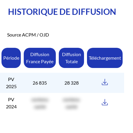
HISTORIQUE DE DIFFUSION
Source ACPM / OJD
Diffusion
Diffusion
Période
Téléchargement
France Payée
Totale
PV
26 835
28 328
2025
PV
contenu
contenu
2024
caché
caché