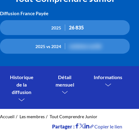
Diffusion France Payée
26 835
2025
contenu caché
2025 vs 2024
Historique
Détail
Informations
de la
mensuel
diffusion
Accueil
Les membres
Tout Comprendre Junior
Partager :
Copier le lien