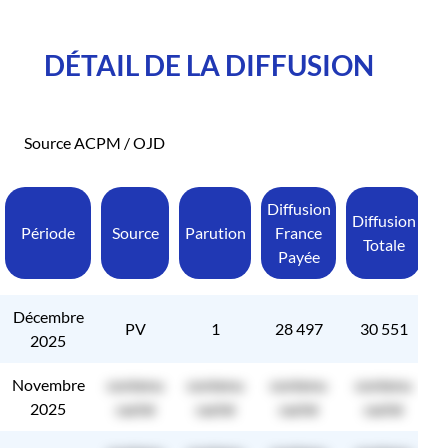
DÉTAIL DE LA DIFFUSION
Source ACPM / OJD
Diffusion
Diffusion
Période
Source
Parution
France
Totale
Payée
Décembre
PV
1
28 497
30 551
2025
Novembre
contenu
contenu
contenu
contenu
2025
caché
caché
caché
caché