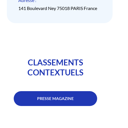
Adresse :
141 Boulevard Ney 75018 PARIS France
CLASSEMENTS
CONTEXTUELS
PRESSE MAGAZINE