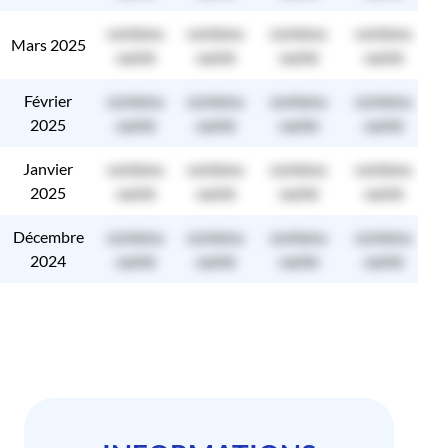
contenu
contenu
contenu
contenu
Mars 2025
caché
caché
caché
caché
Février
contenu
contenu
contenu
contenu
2025
caché
caché
caché
caché
Janvier
contenu
contenu
contenu
contenu
2025
caché
caché
caché
caché
Décembre
contenu
contenu
contenu
contenu
2024
caché
caché
caché
caché