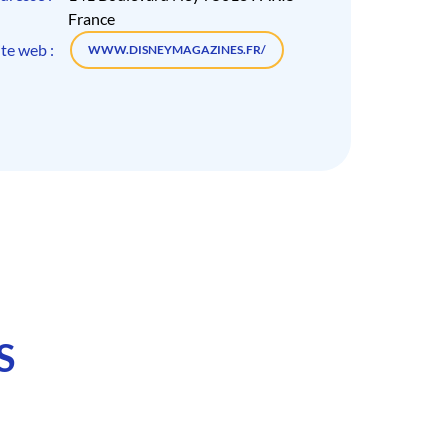
France
ite web :
WWW.DISNEYMAGAZINES.FR/
S