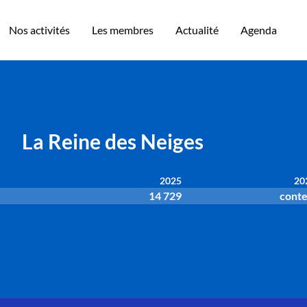
Nos activités
Les membres
Actualité
Agenda
La Reine des Neiges
2025
20
14 729
conte