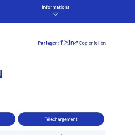
Informations
Partager :
Copier le lien
N
Téléchargement