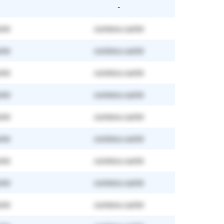
-
ché
contenu caché
ché
contenu caché
ché
contenu caché
ché
contenu caché
ché
contenu caché
ché
contenu caché
ché
contenu caché
ché
contenu caché
ché
contenu caché