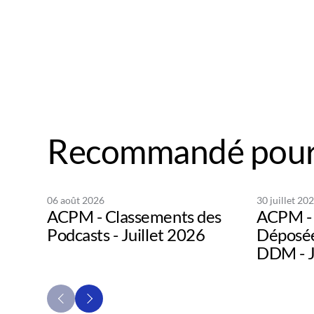
Recommandé pour
06 août 2026
30 juillet 20
ACPM - Classements des
ACPM - 
Podcasts - Juillet 2026
Déposée
DDM - J