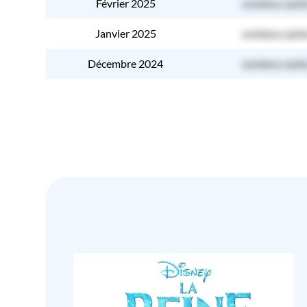
Février 2025
contenu cach
Janvier 2025
contenu cach
Décembre 2024
contenu cach