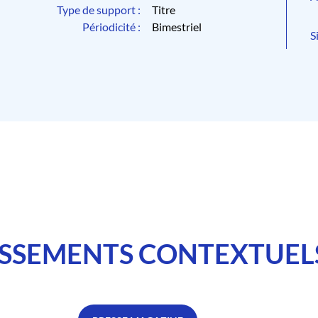
Type de support :
Titre
Périodicité :
Bimestriel
S
SSEMENTS CONTEXTUEL