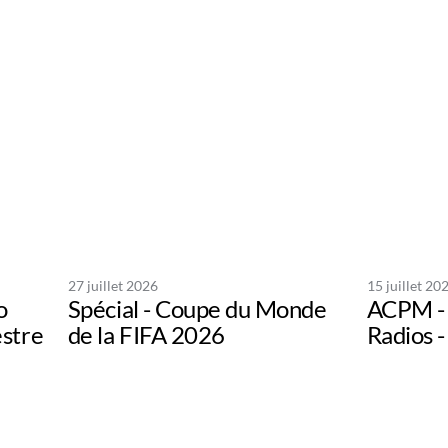
27 juillet 2026
15 juillet 20
o
Spécial - Coupe du Monde
ACPM - 
estre
de la FIFA 2026
Radios -