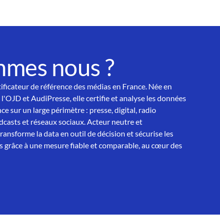
mmes nous ?
tificateur de référence des médias en France. Née en
 l'OJD et AudiPresse, elle certifie et analyse les données
ce sur un large périmètre : presse, digital, radio
asts et réseaux sociaux. Acteur neutre et
nsforme la data en outil de décision et sécurise les
 grâce à une mesure fiable et comparable, au cœur des