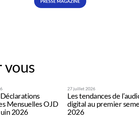
PRESSE MAGAZINE
 vous
26
27 juillet 2026
Déclarations
Les tendances de l’audi
s Mensuelles OJD
digital au premier sem
uin 2026
2026