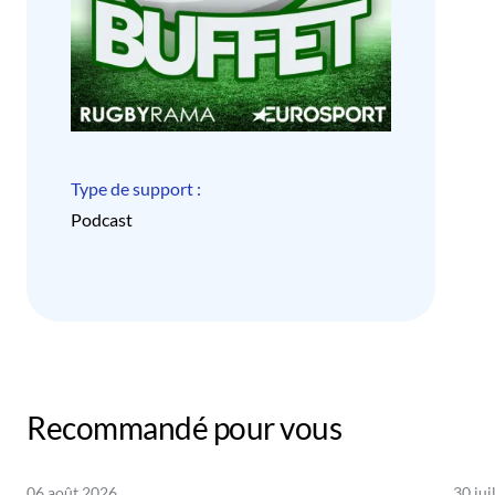
Type de support :
Podcast
Recommandé pour vous
06 août 2026
30 jui