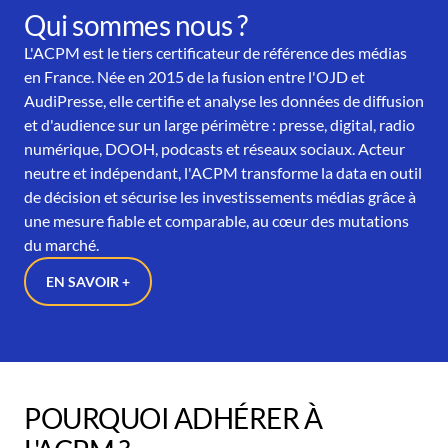
Qui sommes nous ?
L'ACPM est le tiers certificateur de référence des médias
en France. Née en 2015 de la fusion entre l'OJD et
AudiPresse, elle certifie et analyse les données de diffusion
et d'audience sur un large périmètre : presse, digital, radio
numérique, DOOH, podcasts et réseaux sociaux. Acteur
neutre et indépendant, l'ACPM transforme la data en outil
de décision et sécurise les investissements médias grâce à
une mesure fiable et comparable, au cœur des mutations
du marché.
EN SAVOIR +
POURQUOI ADHÉRER À