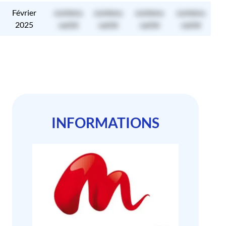
Février
contenu
contenu
contenu
contenu
co
2025
caché
caché
caché
caché
c
INFORMATIONS