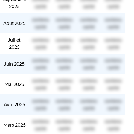
2025
caché
caché
caché
caché
c
contenu
contenu
contenu
contenu
co
Août 2025
caché
caché
caché
caché
c
Juillet
contenu
contenu
contenu
contenu
co
2025
caché
caché
caché
caché
c
contenu
contenu
contenu
contenu
co
Juin 2025
caché
caché
caché
caché
c
contenu
contenu
contenu
contenu
co
Mai 2025
caché
caché
caché
caché
c
contenu
contenu
contenu
contenu
co
Avril 2025
caché
caché
caché
caché
c
contenu
contenu
contenu
contenu
co
Mars 2025
caché
caché
caché
caché
c