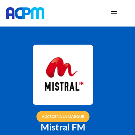
ACCÉDER À LA MARQUE
Mistral FM