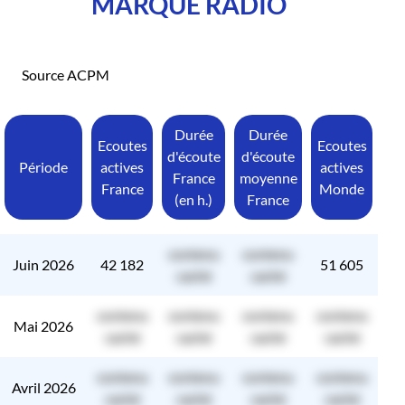
MARQUE RADIO
Source ACPM
Durée
Durée
D
Ecoutes
Ecoutes
d'écoute
d'écoute
d'
Période
actives
actives
France
moyenne
M
France
Monde
(en h.)
France
(e
contenu
contenu
co
Juin 2026
42 182
51 605
caché
caché
c
contenu
contenu
contenu
contenu
co
Mai 2026
caché
caché
caché
caché
c
contenu
contenu
contenu
contenu
co
Avril 2026
caché
caché
caché
caché
c