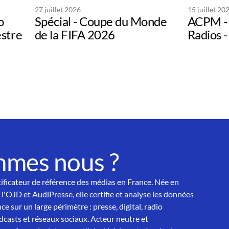
27 juillet 2026
15 juillet 20
o
Spécial - Coupe du Monde
ACPM - 
estre
de la FIFA 2026
Radios -
mmes nous ?
tificateur de référence des médias en France. Née en
 l'OJD et AudiPresse, elle certifie et analyse les données
ce sur un large périmètre : presse, digital, radio
asts et réseaux sociaux. Acteur neutre et