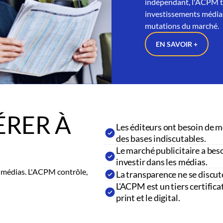
indépendant, l'ACPM tra
investissements médias
mutations du marché.
EN SAVOIR +
RER À
Les éditeurs ont besoin de m
des bases indiscutables.
Le marché publicitaire a beso
investir dans les médias.
es médias. L'ACPM contrôle,
La transparence ne se discut
L'ACPM est un tiers certifica
print et le digital.