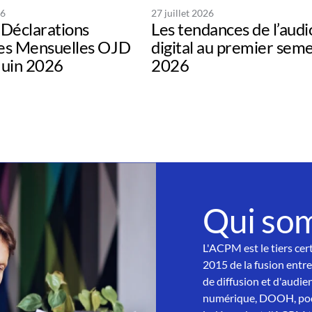
26
27 juillet 2026
Déclarations
Les tendances de l’audi
s Mensuelles OJD
digital au premier sem
uin 2026
2026
Qui so
L'ACPM est le tiers cer
2015 de la fusion entre
de diffusion et d'audien
numérique, DOOH, podc