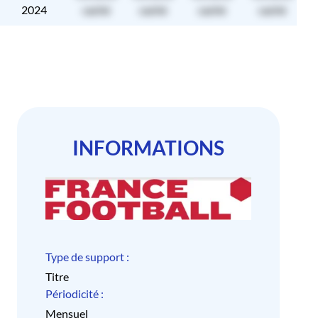
2024
caché
caché
caché
caché
INFORMATIONS
Type de support :
Titre
Périodicité :
Mensuel