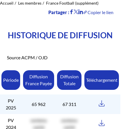
Accueil
Les membres
France Football (supplément)
Partager :
Copier le lien
HISTORIQUE DE DIFFUSION
Source ACPM / OJD
Diffusion
Diffusion
Période
Téléchargement
France Payée
Totale
PV
65 962
67 311
2025
PV
contenu
contenu
2024
caché
caché