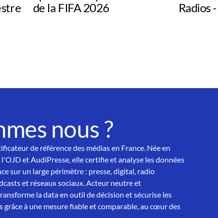
estre
de la FIFA 2026
Radios -
mmes nous ?
tificateur de référence des médias en France. Née en
 l'OJD et AudiPresse, elle certifie et analyse les données
ce sur un large périmètre : presse, digital, radio
asts et réseaux sociaux. Acteur neutre et
nsforme la data en outil de décision et sécurise les
 grâce à une mesure fiable et comparable, au cœur des