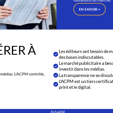
EN SAVOIR +
RER À
Les éditeurs ont besoin de m
des bases indiscutables.
Le marché publicitaire a beso
investir dans les médias.
es médias. L'ACPM contrôle,
La transparence ne se discut
L'ACPM est un tiers certifica
print et le digital.
Actualité