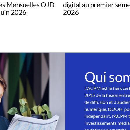
s Mensuelles OJD
digital au premier sem
uin 2026
2026
Qui so
L'ACPM est le tiers cer
2015 de la fusion entre
de diffusion et d'audien
numérique, DOOH, podc
indépendant, l'ACPM tra
investissements médias
mutations du marché.