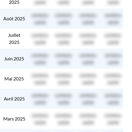
2025
caché
caché
caché
caché
contenu
contenu
contenu
contenu
Août 2025
caché
caché
caché
caché
Juillet
contenu
contenu
contenu
contenu
2025
caché
caché
caché
caché
contenu
contenu
contenu
contenu
Juin 2025
caché
caché
caché
caché
contenu
contenu
contenu
contenu
Mai 2025
caché
caché
caché
caché
contenu
contenu
contenu
contenu
Avril 2025
caché
caché
caché
caché
contenu
contenu
contenu
contenu
Mars 2025
caché
caché
caché
caché