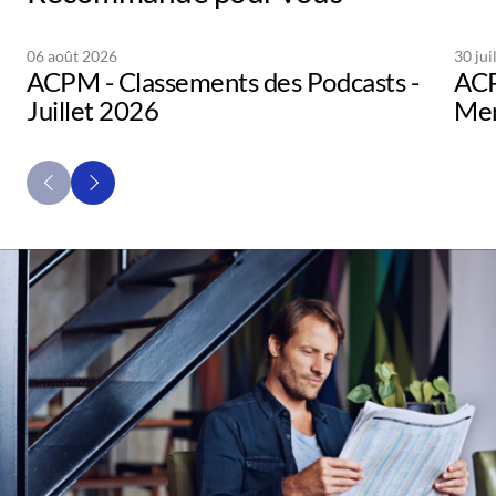
06 août 2026
30 jui
ACPM - Classements des Podcasts -
ACP
Juillet 2026
Men