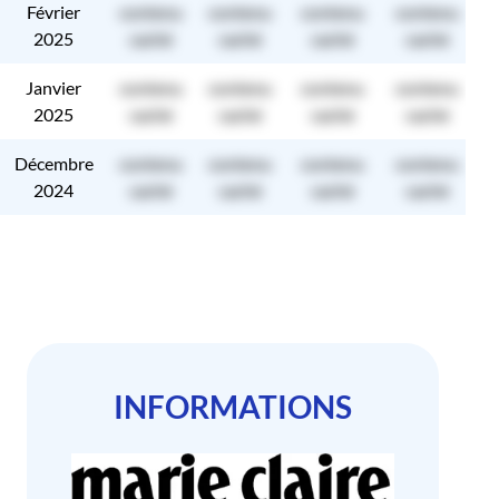
Février
contenu
contenu
contenu
contenu
2025
caché
caché
caché
caché
Janvier
contenu
contenu
contenu
contenu
2025
caché
caché
caché
caché
Décembre
contenu
contenu
contenu
contenu
2024
caché
caché
caché
caché
INFORMATIONS