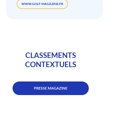
WWW.GOLF-MAGAZINE.FR
CLASSEMENTS
CONTEXTUELS
PRESSE MAGAZINE