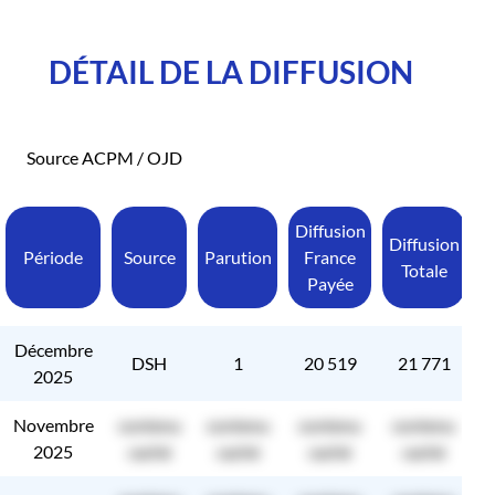
DÉTAIL DE LA DIFFUSION
Source ACPM / OJD
Diffusion
Diffusion
Période
Source
Parution
France
Totale
Payée
Décembre
DSH
1
20 519
21 771
2025
Novembre
contenu
contenu
contenu
contenu
2025
caché
caché
caché
caché