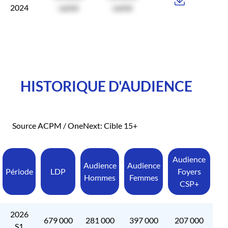
2024
caché
caché
HISTORIQUE D'AUDIENCE
Source ACPM / OneNext: Cible 15+
Audience
Audience
Audience
Période
LDP
Foyers
Hommes
Femmes
CSP+
2026
679 000
281 000
397 000
207 000
S1