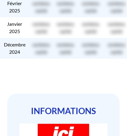
Février
contenu
contenu
contenu
contenu
2025
caché
caché
caché
caché
Janvier
contenu
contenu
contenu
contenu
2025
caché
caché
caché
caché
Décembre
contenu
contenu
contenu
contenu
2024
caché
caché
caché
caché
INFORMATIONS