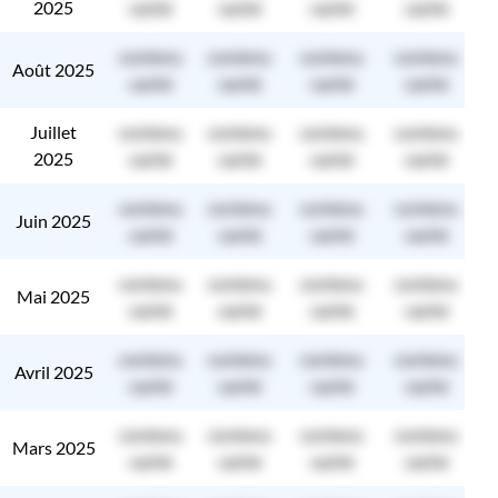
2025
caché
caché
caché
caché
contenu
contenu
contenu
contenu
Août 2025
caché
caché
caché
caché
Juillet
contenu
contenu
contenu
contenu
2025
caché
caché
caché
caché
contenu
contenu
contenu
contenu
Juin 2025
caché
caché
caché
caché
contenu
contenu
contenu
contenu
Mai 2025
caché
caché
caché
caché
contenu
contenu
contenu
contenu
Avril 2025
caché
caché
caché
caché
contenu
contenu
contenu
contenu
Mars 2025
caché
caché
caché
caché