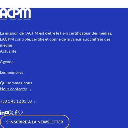
La mission de l'ACPM est d'être le tiers certificateur des médias.
L'ACPM contrôle, certifie et donne de la valeur aux chiffres des
médias.
Actualité
Agenda
Les membres
Qui sommes-nous
Nous contacter
+33 1 43 12 85 30
S'INSCRIRE À LA NEWSLETTER