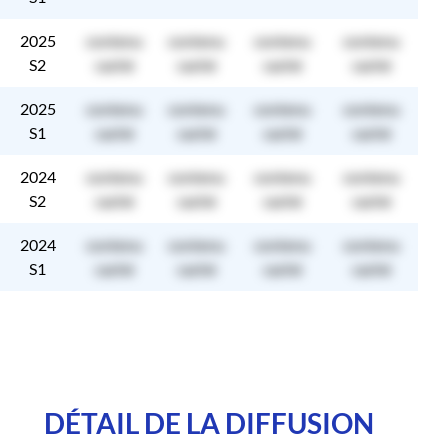
2025
contenu
contenu
contenu
contenu
S2
caché
caché
caché
caché
2025
contenu
contenu
contenu
contenu
S1
caché
caché
caché
caché
2024
contenu
contenu
contenu
contenu
S2
caché
caché
caché
caché
2024
contenu
contenu
contenu
contenu
S1
caché
caché
caché
caché
DÉTAIL DE LA DIFFUSION