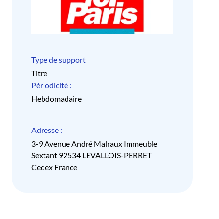
Type de support :
Titre
Périodicité :
Hebdomadaire
Adresse :
3-9 Avenue André Malraux Immeuble
Sextant 92534 LEVALLOIS-PERRET
Cedex France