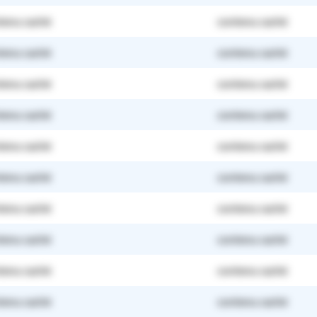
tenu caché
contenu caché
tenu caché
contenu caché
tenu caché
contenu caché
tenu caché
contenu caché
tenu caché
contenu caché
tenu caché
contenu caché
tenu caché
contenu caché
tenu caché
contenu caché
tenu caché
contenu caché
tenu caché
contenu caché