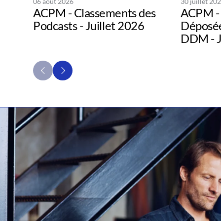
06 août 2026
30 juillet 20
ACPM - Classements des
ACPM - 
Podcasts - Juillet 2026
Déposée
DDM - J