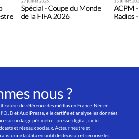
27 juillet 2026
15 juillet 20
o
Spécial - Coupe du Monde
ACPM - 
estre
de la FIFA 2026
Radios -
mmes nous ?
tificateur de référence des médias en France. Née en
 l'OJD et AudiPresse, elle certifie et analyse les données
ce sur un large périmètre : presse, digital, radio
asts et réseaux sociaux. Acteur neutre et
nsforme la data en outil de décision et sécurise les