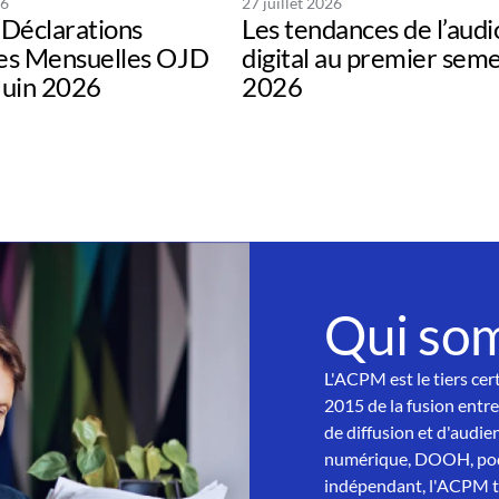
26
27 juillet 2026
Déclarations
Les tendances de l’audi
s Mensuelles OJD
digital au premier sem
uin 2026
2026
Qui so
L'ACPM est le tiers cer
2015 de la fusion entre
de diffusion et d'audien
numérique, DOOH, podc
indépendant, l'ACPM tra