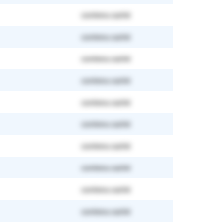
contenu caché
contenu caché
contenu caché
contenu caché
contenu caché
contenu caché
contenu caché
contenu caché
contenu caché
contenu caché