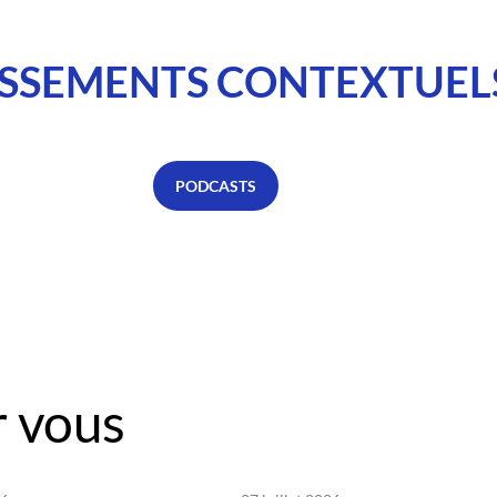
SSEMENTS CONTEXTUEL
PODCASTS
 vous