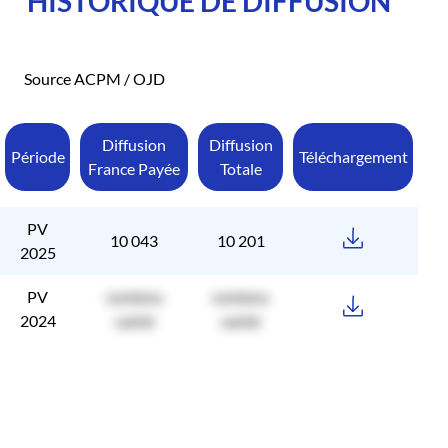
HISTORIQUE DE DIFFUSION
Source ACPM / OJD
Diffusion
Diffusion
Période
Téléchargement
France Payée
Totale
PV
10 043
10 201
2025
PV
contenu
contenu
2024
caché
caché