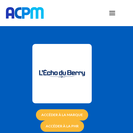
ACCÉDER À LA MARQUE
ACCÉDER À LA PHR