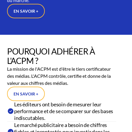
du marché.
EN SAVOIR +
POURQUOI ADHÉRER À
L'ACPM ?
La mission de l'ACPM est d'être le tiers certificateur
des médias. L'ACPM contrôle, certifie et donne de la
valeur aux chiffres des médias.
EN SAVOIR +
Les éditeurs ont besoin de mesurer leur
performance et de se comparer sur des bases
indiscutables.
Le marché publicitaire a besoin de chiffres
fiables et incontestés pour investir dans les