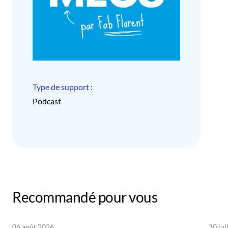
Type de support :
Podcast
Recommandé pour vous
06 août 2026
30 jui