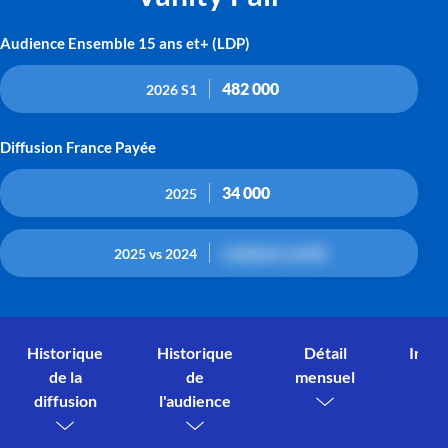
Audience Ensemble 15 ans et+ (LDP)
482 000
2026 S1
Diffusion France Payée
34 000
2025
contenu caché
2025 vs 2024
Historique
Historique
Détail
Infor
de la
de
mensuel
diffusion
l'audience