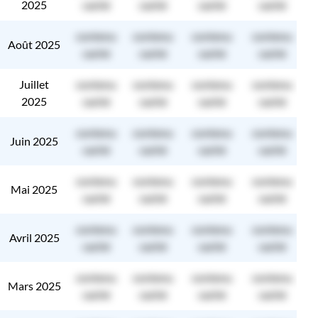
2025
caché
caché
caché
caché
contenu
contenu
contenu
contenu
Août 2025
caché
caché
caché
caché
Juillet
contenu
contenu
contenu
contenu
2025
caché
caché
caché
caché
contenu
contenu
contenu
contenu
Juin 2025
caché
caché
caché
caché
contenu
contenu
contenu
contenu
Mai 2025
caché
caché
caché
caché
contenu
contenu
contenu
contenu
Avril 2025
caché
caché
caché
caché
contenu
contenu
contenu
contenu
Mars 2025
caché
caché
caché
caché