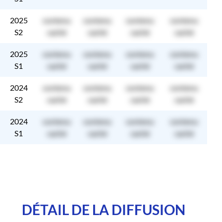
2025
contenu
contenu
contenu
contenu
S2
caché
caché
caché
caché
2025
contenu
contenu
contenu
contenu
S1
caché
caché
caché
caché
2024
contenu
contenu
contenu
contenu
S2
caché
caché
caché
caché
2024
contenu
contenu
contenu
contenu
S1
caché
caché
caché
caché
DÉTAIL DE LA DIFFUSION