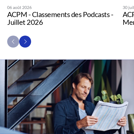
06 août 2026
30 jui
ACPM - Classements des Podcasts -
ACP
Juillet 2026
Men