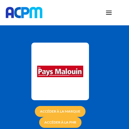
ACCÉDER À LA MARQUE
ACCÉDER À LA PHR