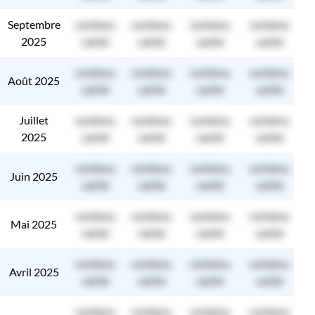
Septembre
contenu
contenu
contenu
contenu
2025
caché
caché
caché
caché
contenu
contenu
contenu
contenu
Août 2025
caché
caché
caché
caché
Juillet
contenu
contenu
contenu
contenu
2025
caché
caché
caché
caché
contenu
contenu
contenu
contenu
Juin 2025
caché
caché
caché
caché
contenu
contenu
contenu
contenu
Mai 2025
caché
caché
caché
caché
contenu
contenu
contenu
contenu
Avril 2025
caché
caché
caché
caché
contenu
contenu
contenu
contenu