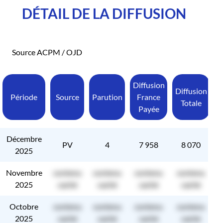
DÉTAIL DE LA DIFFUSION
Source ACPM / OJD
Diffusion
Diffusion
Période
Source
Parution
France
Totale
Payée
Décembre
PV
4
7 958
8 070
2025
Novembre
contenu
contenu
contenu
contenu
2025
caché
caché
caché
caché
Octobre
contenu
contenu
contenu
contenu
2025
caché
caché
caché
caché