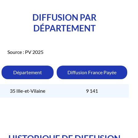
DIFFUSION PAR
DÉPARTEMENT
Source : PV 2025
Département
Diffusion France Payée
35 Ille-et-Vilaine
9 141