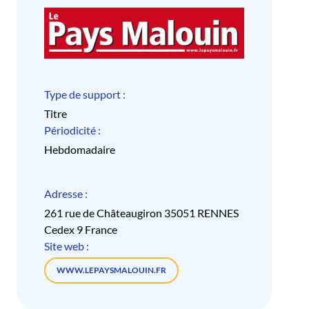
Type de support :
Titre
Périodicité :
Hebdomadaire
Adresse :
261 rue de Châteaugiron 35051 RENNES
Cedex 9 France
Site web :
WWW.LEPAYSMALOUIN.FR