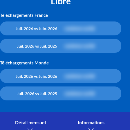
Libre
Téléchargements France
contenu caché
Juil. 2026 vs Juin. 2026
contenu caché
Juil. 2026 vs Juil. 2025
Téléchargements Monde
contenu caché
Juil. 2026 vs Juin. 2026
contenu caché
Juil. 2026 vs Juil. 2025
Détail mensuel
Informations