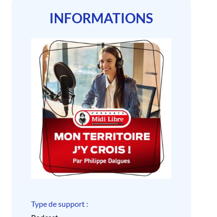
INFORMATIONS
Type de support :