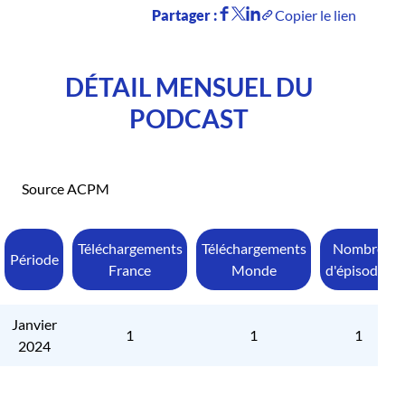
Partager :
Copier le lien
DÉTAIL MENSUEL DU
PODCAST
Source ACPM
Téléchargements
Téléchargements
Nombre
Période
France
Monde
d'épisodes
Janvier
1
1
1
2024