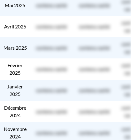
contenu
Mai 2025
contenu caché
contenu caché
caché
contenu
Avril 2025
contenu caché
contenu caché
caché
contenu
Mars 2025
contenu caché
contenu caché
caché
Février
contenu
contenu caché
contenu caché
2025
caché
Janvier
contenu
contenu caché
contenu caché
2025
caché
Décembre
contenu
contenu caché
contenu caché
2024
caché
Novembre
contenu
contenu caché
contenu caché
2024
caché