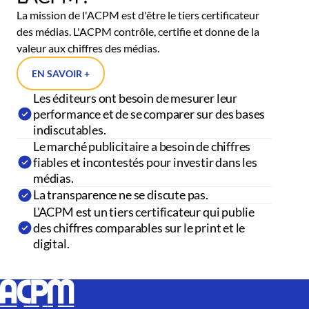
La mission de l'ACPM est d'être le tiers certificateur
des médias. L'ACPM contrôle, certifie et donne de la
valeur aux chiffres des médias.
EN SAVOIR +
Les éditeurs ont besoin de mesurer leur
performance et de se comparer sur des bases
indiscutables.
Le marché publicitaire a besoin de chiffres
fiables et incontestés pour investir dans les
médias.
La transparence ne se discute pas.
L'ACPM est un tiers certificateur qui publie
des chiffres comparables sur le print et le
digital.