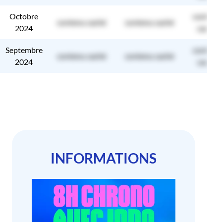
Octobre
contenu
contenu caché
contenu caché
2024
caché
Septembre
contenu
contenu caché
contenu caché
2024
caché
INFORMATIONS