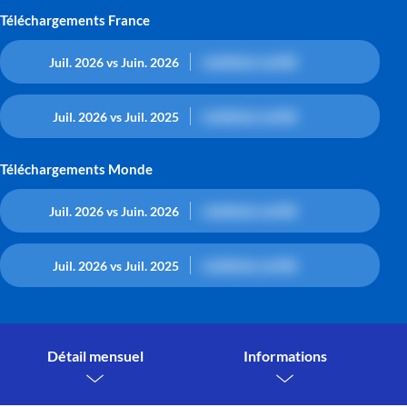
Téléchargements France
contenu caché
Juil. 2026 vs Juin. 2026
contenu caché
Juil. 2026 vs Juil. 2025
Téléchargements Monde
contenu caché
Juil. 2026 vs Juin. 2026
contenu caché
Juil. 2026 vs Juil. 2025
Détail mensuel
Informations