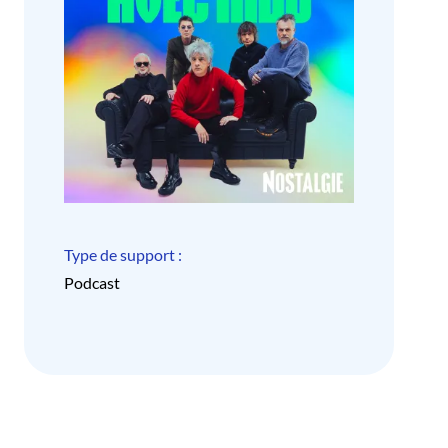
Type de support :
Podcast