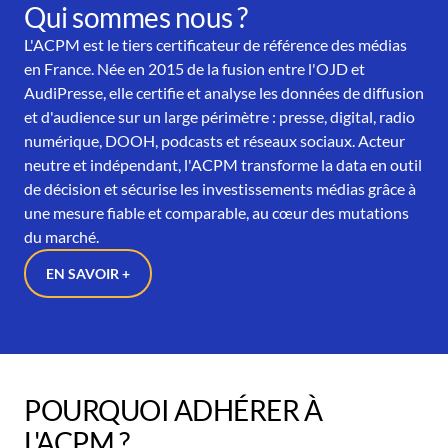
Qui sommes nous ?
L'ACPM est le tiers certificateur de référence des médias
en France. Née en 2015 de la fusion entre l'OJD et
AudiPresse, elle certifie et analyse les données de diffusion
et d'audience sur un large périmètre : presse, digital, radio
numérique, DOOH, podcasts et réseaux sociaux. Acteur
neutre et indépendant, l'ACPM transforme la data en outil
de décision et sécurise les investissements médias grâce à
une mesure fiable et comparable, au cœur des mutations
du marché.
EN SAVOIR +
POURQUOI ADHÉRER À
L'ACPM ?