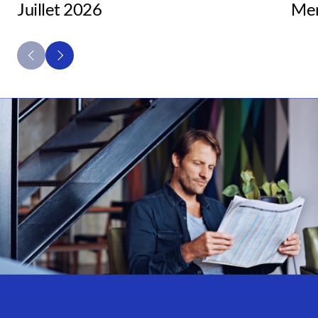
Juillet 2026
Men