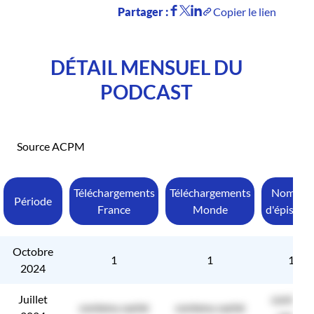
Partager :
Copier le lien
DÉTAIL MENSUEL DU
PODCAST
Source ACPM
Téléchargements
Téléchargements
Nombre
Période
France
Monde
d'épisode
Octobre
1
1
1
2024
Juillet
contenu
contenu caché
contenu caché