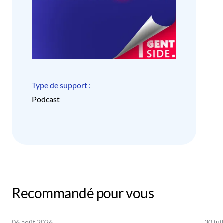
Type de support :
Podcast
Recommandé pour vous
06 août 2026
30 jui