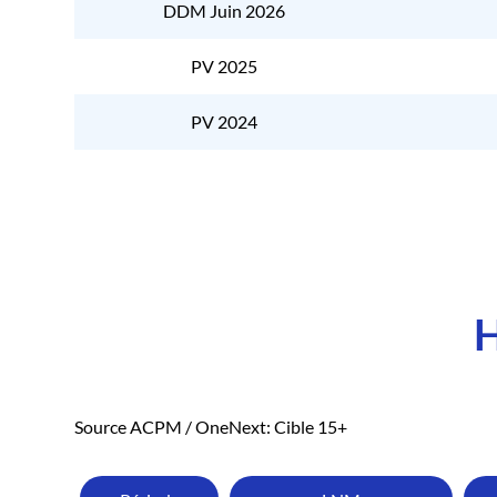
DDM Juin 2026
PV 2025
PV 2024
Source ACPM / OneNext: Cible 15+