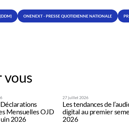
(DDM)
ONENEXT - PRESSE QUOTIDIENNE NATIONALE
PR
 vous
26
27 juillet 2026
Déclarations
Les tendances de l’audi
s Mensuelles OJD
digital au premier sem
uin 2026
2026