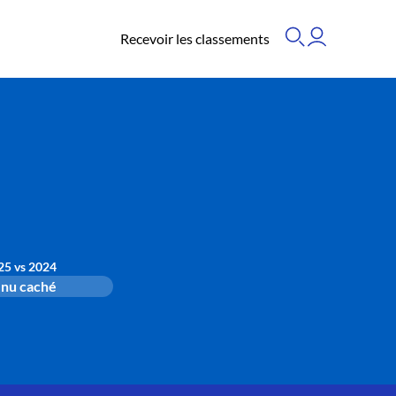
Recevoir les classements
25 vs 2024
nu caché