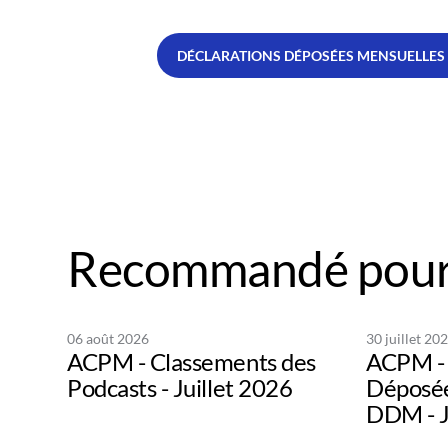
DÉCLARATIONS DÉPOSÉES MENSUELLES 
Recommandé pour
06 août 2026
30 juillet 20
ACPM - Classements des
ACPM - 
Podcasts - Juillet 2026
Déposée
DDM - J