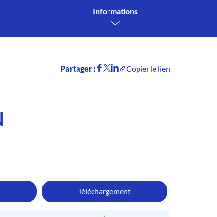
Informations
Partager :
Copier le lien
N
e
Téléchargement