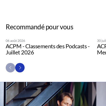
Recommandé pour vous
06 août 2026
30 jui
ACPM - Classements des Podcasts -
ACP
Juillet 2026
Men