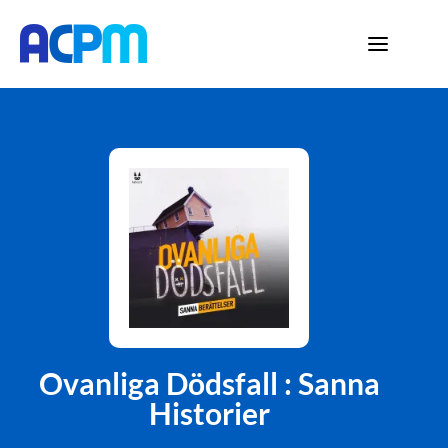
Ovanliga Dödsfall : Sanna
Historier