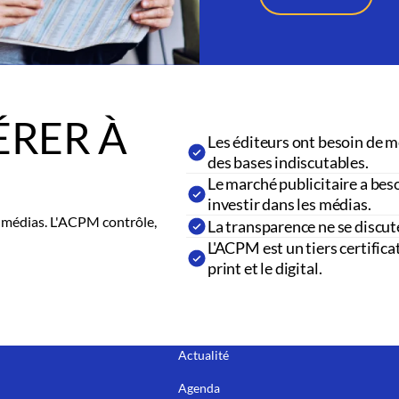
RER À
Les éditeurs ont besoin de m
des bases indiscutables.
Le marché publicitaire a beso
investir dans les médias.
es médias. L'ACPM contrôle,
La transparence ne se discut
L'ACPM est un tiers certifica
print et le digital.
Actualité
Agenda