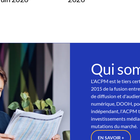
Qui so
L'ACPM est le tiers cer
2015 de la fusion entre
de diffusion et d'audien
numérique, DOOH, podc
indépendant, l'ACPM tra
investissements médias
mutations du marché.
EN SAVOIR +