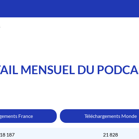
s
AIL MENSUEL DU PODCA
rgements France
Téléchargements Monde
18 187
21 828