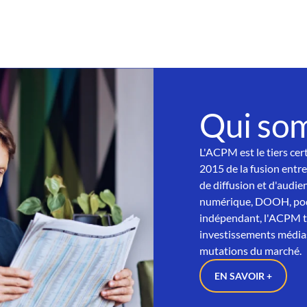
Qui so
L'ACPM est le tiers cer
2015 de la fusion entre
de diffusion et d'audien
numérique, DOOH, podc
indépendant, l'ACPM tra
investissements médias
mutations du marché.
EN SAVOIR +