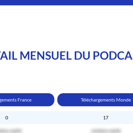
AIL MENSUEL DU PODCA
rgements France
Téléchargements Monde
0
17
tenu caché
contenu caché