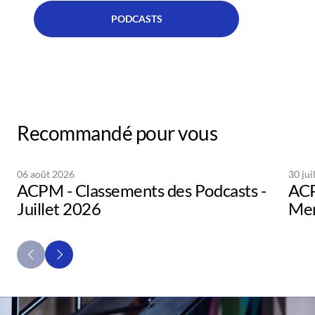
PODCASTS
Recommandé pour vous
06 août 2026
30 jui
ACPM - Classements des Podcasts -
ACP
Juillet 2026
Men