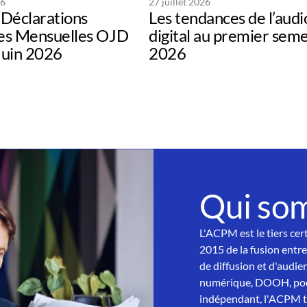
26
27 juillet 2026
Déclarations
Les tendances de l’audi
s Mensuelles OJD
digital au premier sem
uin 2026
2026
Qui so
L'ACPM est le tiers cer
2015 de la fusion entre
de diffusion et d'audien
numérique, DOOH, podc
indépendant, l'ACPM tra