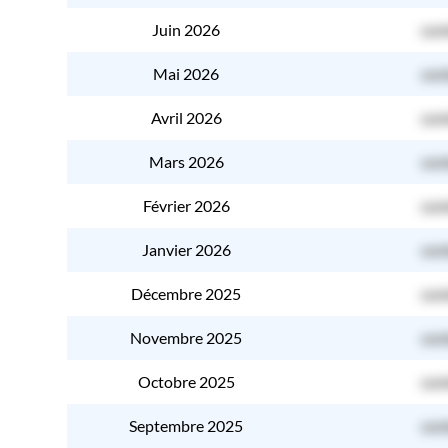
Juin 2026
con
Mai 2026
con
Avril 2026
con
Mars 2026
con
Février 2026
con
Janvier 2026
con
Décembre 2025
con
Novembre 2025
con
Octobre 2025
con
Septembre 2025
con