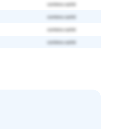
contenu caché
contenu caché
contenu caché
contenu caché