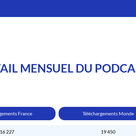
AIL MENSUEL DU PODCA
rgements France
Téléchargements Monde
16 227
19 450