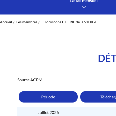
Détail mensuel
Accueil
Les membres
L'Horoscope CHERIE de la VIERGE
DÉT
Source ACPM
Période
Télécha
Juillet 2026