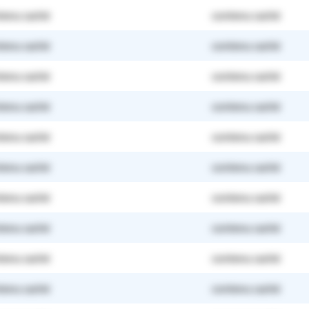
tenu caché
contenu caché
tenu caché
contenu caché
tenu caché
contenu caché
tenu caché
contenu caché
tenu caché
contenu caché
tenu caché
contenu caché
tenu caché
contenu caché
tenu caché
contenu caché
tenu caché
contenu caché
tenu caché
contenu caché