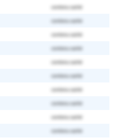
contenu caché
contenu caché
contenu caché
contenu caché
contenu caché
contenu caché
contenu caché
contenu caché
contenu caché
contenu caché