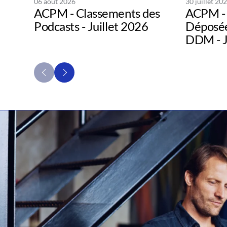
06 août 2026
30 juillet 20
ACPM - Classements des
ACPM - 
Podcasts - Juillet 2026
Déposée
DDM - J