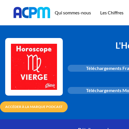
Qui sommes-nous
Les Chiffres
L'H
Téléchargements Fr
Téléchargements M
ACCÉDER À LA MARQUE PODCAST