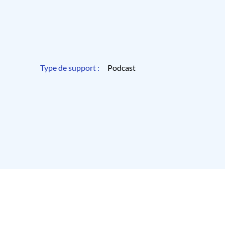
Type de support :
Podcast