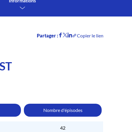
Informations
Partager :
Copier le lien
ST
Nombre d'épisodes
42