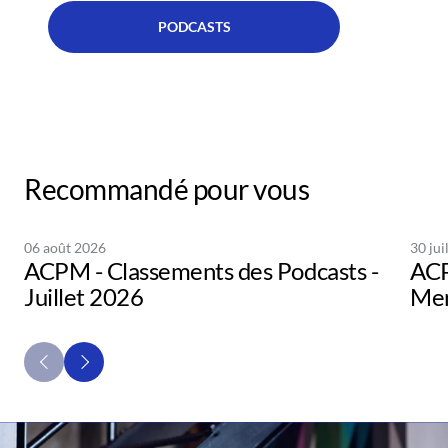
PODCASTS
Recommandé pour vous
06 août 2026
30 jui
ACPM - Classements des Podcasts -
ACP
Juillet 2026
Men