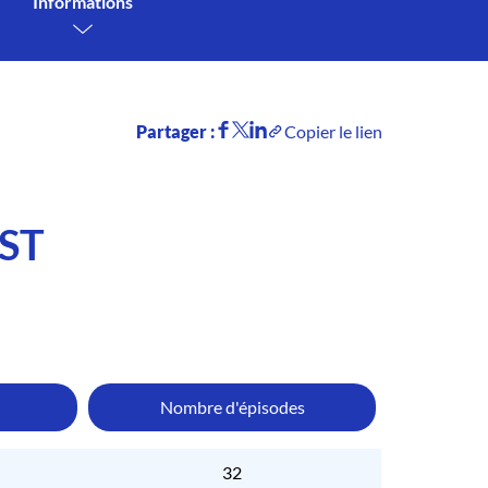
Informations
Partager :
Copier le lien
ST
Nombre d'épisodes
32