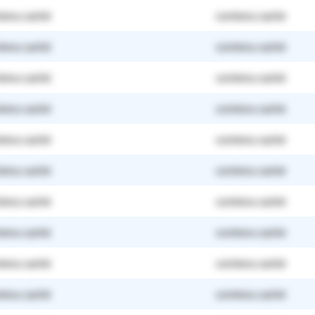
tenu caché
contenu caché
tenu caché
contenu caché
tenu caché
contenu caché
tenu caché
contenu caché
tenu caché
contenu caché
tenu caché
contenu caché
tenu caché
contenu caché
tenu caché
contenu caché
tenu caché
contenu caché
tenu caché
contenu caché