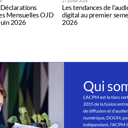
26
27 juillet 2026
Déclarations
Les tendances de l’audi
s Mensuelles OJD
digital au premier sem
uin 2026
2026
Qui so
L'ACPM est le tiers cer
2015 de la fusion entre
de diffusion et d'audien
numérique, DOOH, podc
indépendant, l'ACPM tra