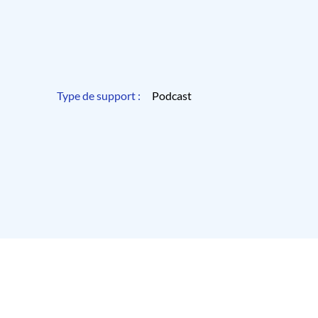
Type de support :
Podcast