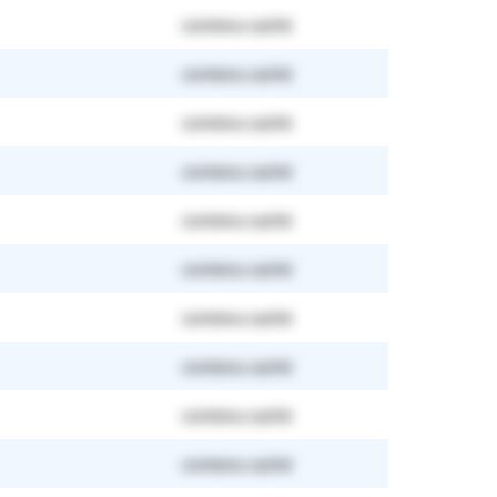
contenu caché
contenu caché
contenu caché
contenu caché
contenu caché
contenu caché
contenu caché
contenu caché
contenu caché
contenu caché