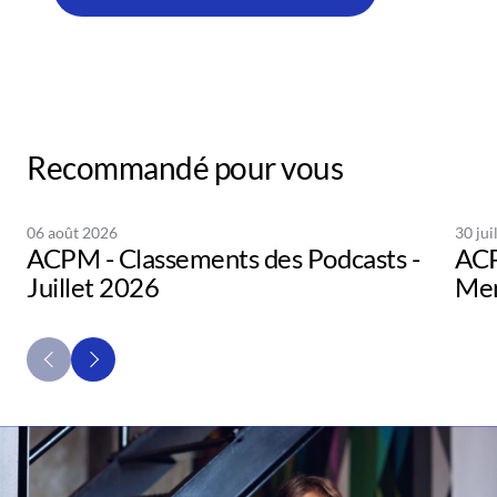
Recommandé pour vous
06 août 2026
30 jui
ACPM - Classements des Podcasts -
ACP
Juillet 2026
Men