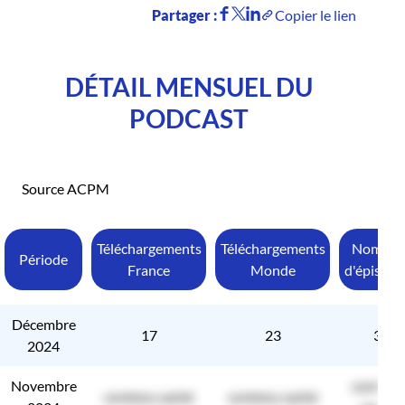
Partager :
Copier le lien
DÉTAIL MENSUEL DU
PODCAST
Source ACPM
Téléchargements
Téléchargements
Nombre
Période
France
Monde
d'épisode
Décembre
17
23
3
2024
Novembre
contenu
contenu caché
contenu caché