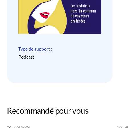
Type de support :
Podcast
Recommandé pour vous
06 août 2026
30 jui