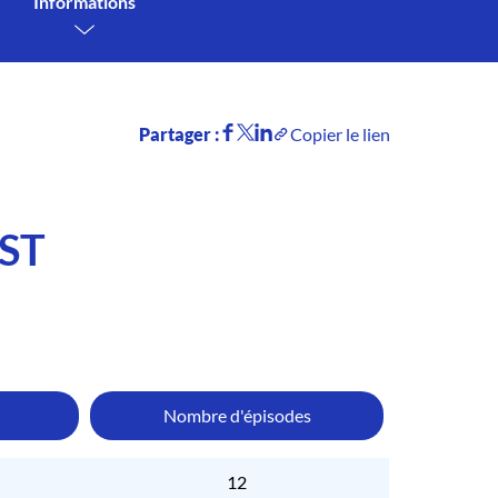
Informations
Partager :
Copier le lien
ST
Nombre d'épisodes
12