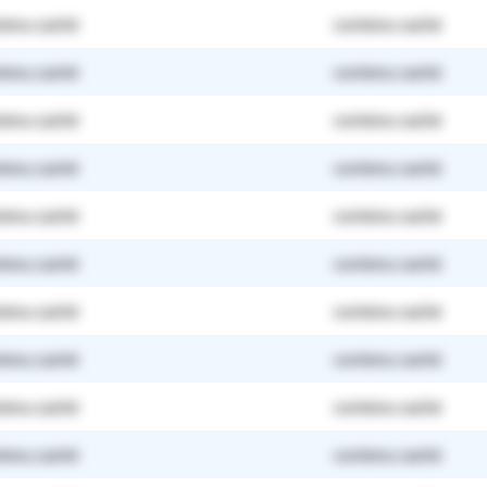
tenu caché
contenu caché
tenu caché
contenu caché
tenu caché
contenu caché
tenu caché
contenu caché
tenu caché
contenu caché
tenu caché
contenu caché
tenu caché
contenu caché
tenu caché
contenu caché
tenu caché
contenu caché
tenu caché
contenu caché