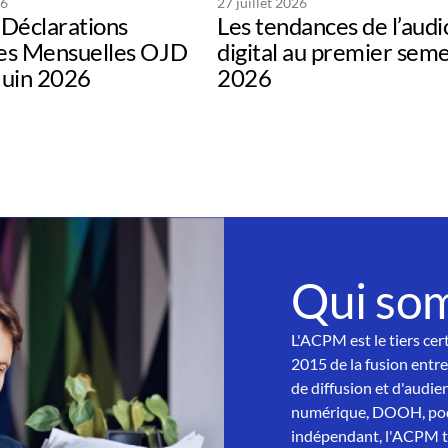
26
27 juillet 2026
Déclarations
Les tendances de l’audi
s Mensuelles OJD
digital au premier sem
uin 2026
2026
Qui so
L'ACPM est le tiers cer
2015 de la fusion entre
de diffusion et d'audien
numérique, DOOH, podc
indépendant, l'ACPM tra