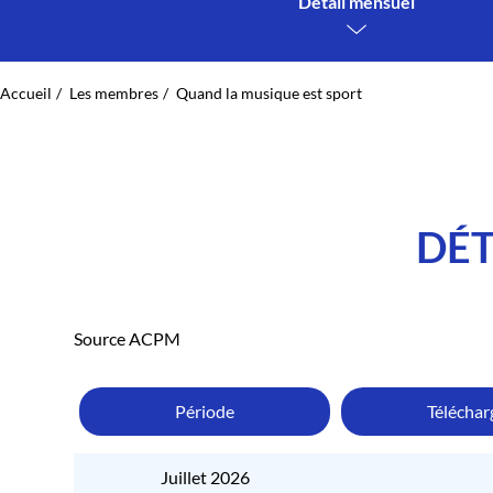
Détail mensuel
Accueil
Les membres
Quand la musique est sport
DÉT
Source ACPM
Période
Télécha
Juillet 2026