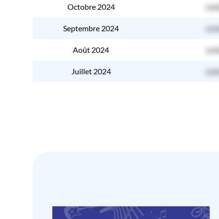
Octobre 2024
con
Septembre 2024
con
Août 2024
con
Juillet 2024
con