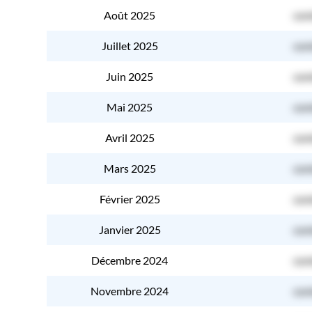
Août 2025
con
Juillet 2025
con
Juin 2025
con
Mai 2025
con
Avril 2025
con
Mars 2025
con
Février 2025
con
Janvier 2025
con
Décembre 2024
con
Novembre 2024
con