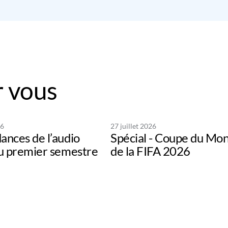
 vous
26
27 juillet 2026
ances de l’audio
Spécial - Coupe du Mo
au premier semestre
de la FIFA 2026