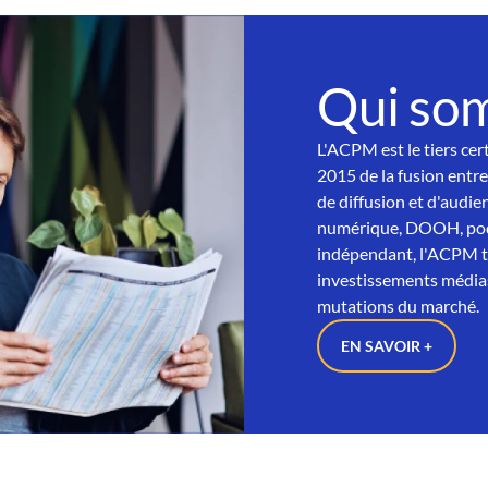
Qui so
L'ACPM est le tiers cer
2015 de la fusion entre
de diffusion et d'audien
numérique, DOOH, podc
indépendant, l'ACPM tra
investissements médias
mutations du marché.
EN SAVOIR +