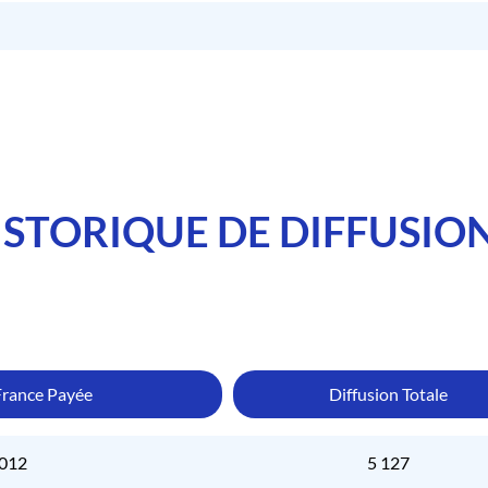
ISTORIQUE DE DIFFUSIO
France Payée
Diffusion Totale
 012
5 127