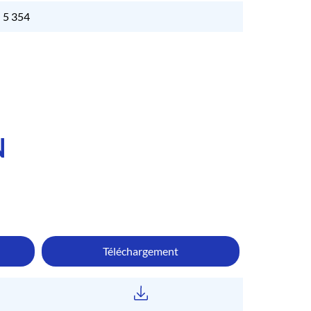
5 354
N
Téléchargement