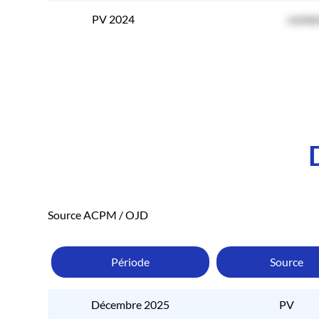
PV 2024
conte
Source ACPM / OJD
Période
Source
Décembre 2025
PV