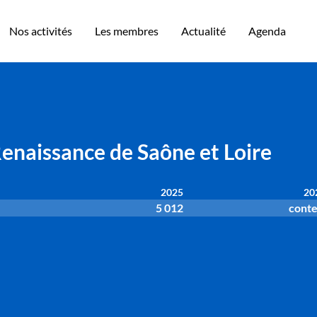
Nos activités
Les membres
Actualité
Agenda
enaissance de Saône et Loire
2025
20
5 012
conte