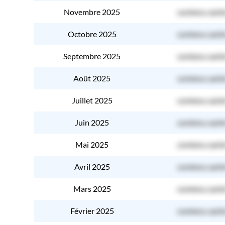
Novembre 2025
contenu cach
Octobre 2025
contenu cach
Septembre 2025
contenu cach
Août 2025
contenu cach
Juillet 2025
contenu cach
Juin 2025
contenu cach
Mai 2025
contenu cach
Avril 2025
contenu cach
Mars 2025
contenu cach
Février 2025
contenu cach