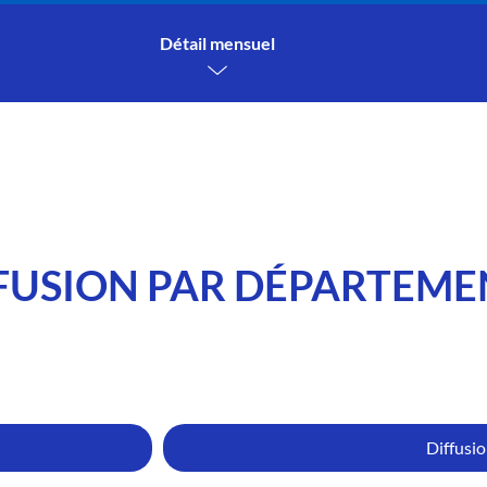
Détail mensuel
FUSION PAR DÉPARTEME
Diffusi