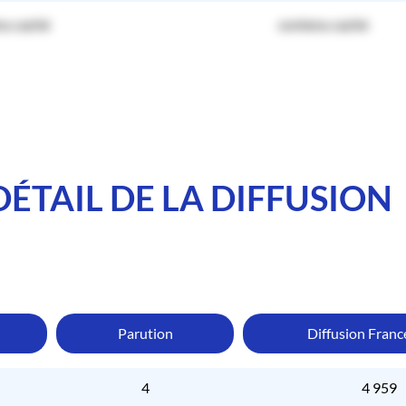
nu caché
contenu caché
DÉTAIL DE LA DIFFUSION
Parution
Diffusion Franc
4
4 959