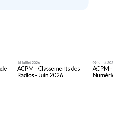
15 juillet 2026
09 juillet 20
nde
ACPM - Classements des
ACPM -
Radios - Juin 2026
Numériq