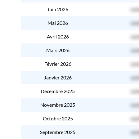
Juin 2026
con
Mai 2026
con
Avril 2026
con
Mars 2026
con
Février 2026
con
Janvier 2026
con
Décembre 2025
con
Novembre 2025
con
Octobre 2025
con
Septembre 2025
con