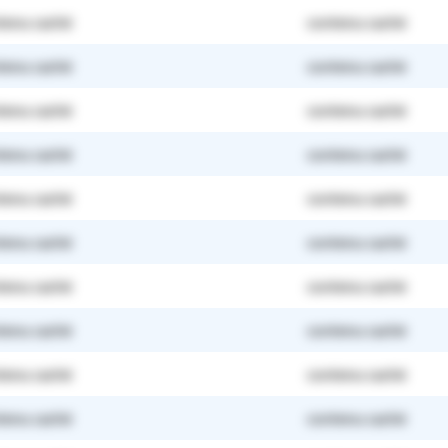
tenu caché
contenu caché
tenu caché
contenu caché
tenu caché
contenu caché
tenu caché
contenu caché
tenu caché
contenu caché
tenu caché
contenu caché
tenu caché
contenu caché
tenu caché
contenu caché
tenu caché
contenu caché
tenu caché
contenu caché