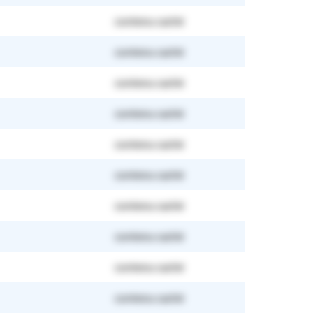
contenu caché
contenu caché
contenu caché
contenu caché
contenu caché
contenu caché
contenu caché
contenu caché
contenu caché
contenu caché