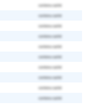
contenu caché
contenu caché
contenu caché
contenu caché
contenu caché
contenu caché
contenu caché
contenu caché
contenu caché
contenu caché