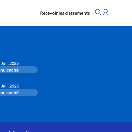
Recevoir les classements
s Juil. 2025
nu caché
s Juil. 2025
nu caché