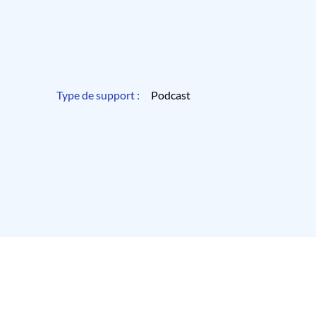
Type de support :
Podcast