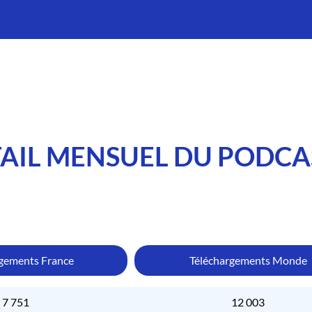
AIL MENSUEL DU PODCA
rgements France
Téléchargements Monde
7 751
12 003