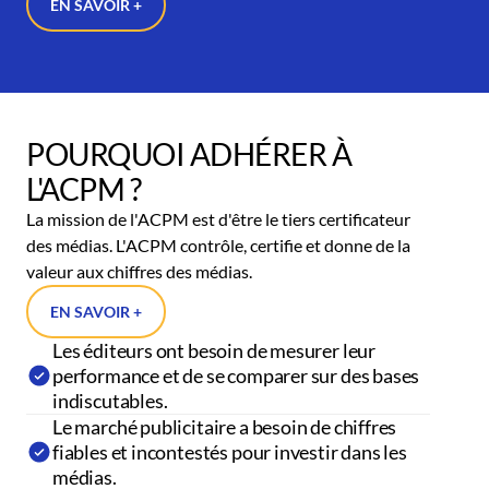
EN SAVOIR +
POURQUOI ADHÉRER À
L'ACPM ?
La mission de l'ACPM est d'être le tiers certificateur
des médias. L'ACPM contrôle, certifie et donne de la
valeur aux chiffres des médias.
EN SAVOIR +
Les éditeurs ont besoin de mesurer leur
performance et de se comparer sur des bases
indiscutables.
Le marché publicitaire a besoin de chiffres
fiables et incontestés pour investir dans les
médias.