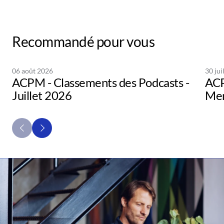
Recommandé pour vous
06 août 2026
30 jui
ACPM - Classements des Podcasts -
ACP
Juillet 2026
Men