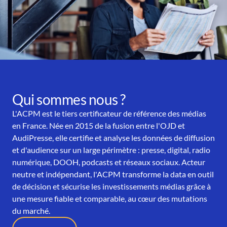
Qui sommes nous ?
L'ACPM est le tiers certificateur de référence des médias
en France. Née en 2015 de la fusion entre l'OJD et
AudiPresse, elle certifie et analyse les données de diffusion
et d'audience sur un large périmètre : presse, digital, radio
numérique, DOOH, podcasts et réseaux sociaux. Acteur
neutre et indépendant, l'ACPM transforme la data en outil
de décision et sécurise les investissements médias grâce à
une mesure fiable et comparable, au cœur des mutations
du marché.