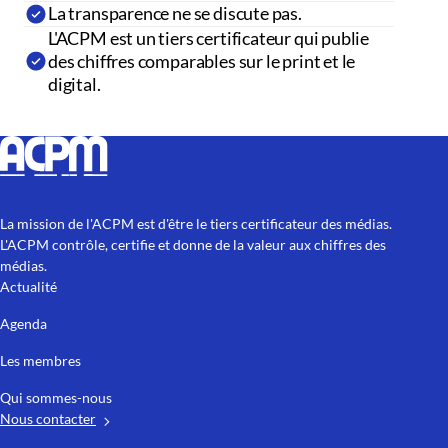
La transparence ne se discute pas.
L'ACPM est un tiers certificateur qui publie
des chiffres comparables sur le print et le
digital.
La mission de l'ACPM est d'être le tiers certificateur des médias.
L'ACPM contrôle, certifie et donne de la valeur aux chiffres des
médias.
Actualité
Agenda
Les membres
Qui sommes-nous
Nous contacter