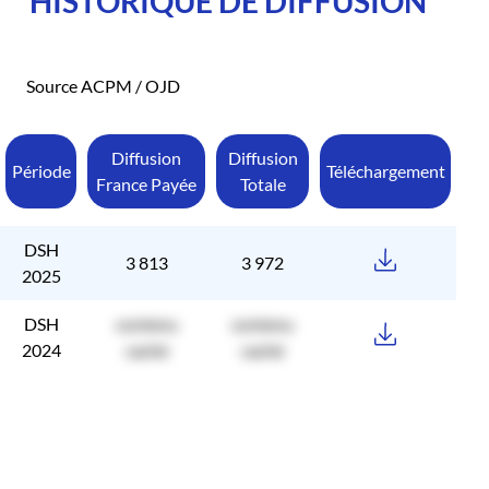
HISTORIQUE DE DIFFUSION
Source ACPM / OJD
Diffusion
Diffusion
Période
Téléchargement
France Payée
Totale
DSH
3 813
3 972
2025
DSH
contenu
contenu
2024
caché
caché