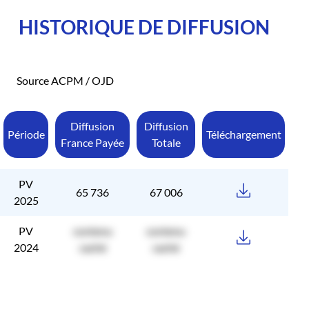
HISTORIQUE DE DIFFUSION
Source ACPM / OJD
Diffusion
Diffusion
Période
Téléchargement
France Payée
Totale
PV
65 736
67 006
2025
PV
contenu
contenu
2024
caché
caché