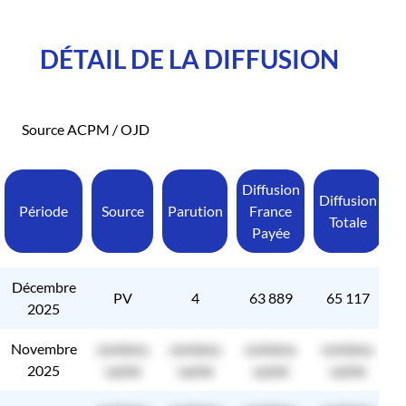
DÉTAIL DE LA DIFFUSION
Source ACPM / OJD
Diffusion
Diffusion
Période
Source
Parution
France
Totale
Payée
Décembre
PV
4
63 889
65 117
2025
Novembre
contenu
contenu
contenu
contenu
2025
caché
caché
caché
caché