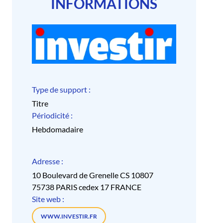
INFORMATIONS
Type de support :
Titre
Périodicité :
Hebdomadaire
Adresse :
10 Boulevard de Grenelle CS 10807
75738 PARIS cedex 17 FRANCE
Site web :
WWW.INVESTIR.FR