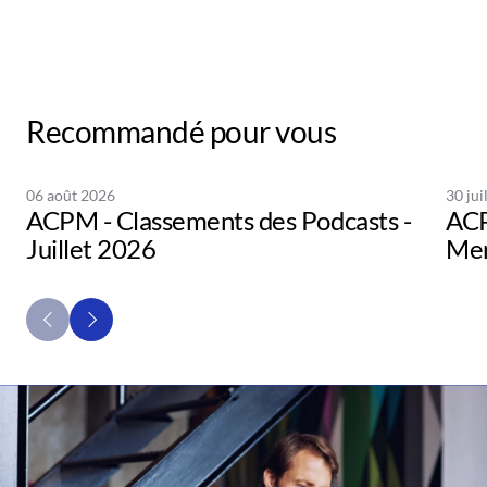
Recommandé pour vous
06 août 2026
30 jui
ACPM - Classements des Podcasts -
ACP
Juillet 2026
Men