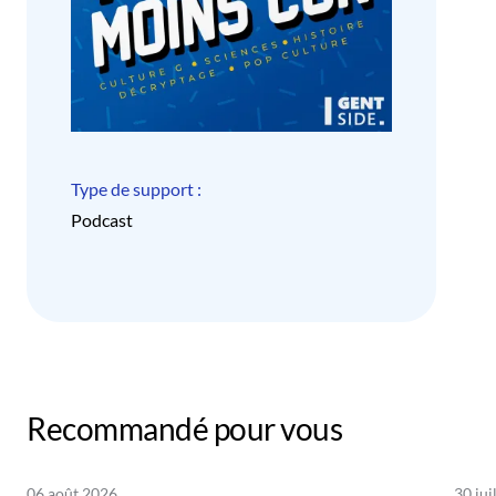
Type de support :
Podcast
Recommandé pour vous
06 août 2026
30 jui