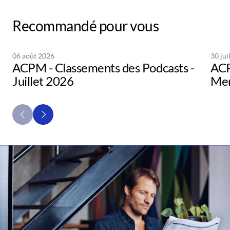
Recommandé pour vous
06 août 2026
30 jui
ACPM - Classements des Podcasts -
ACP
Juillet 2026
Men