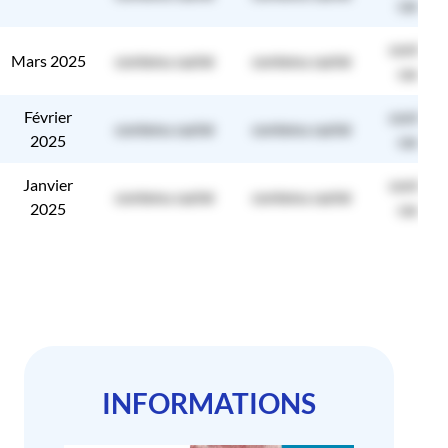
caché
contenu
Mars 2025
contenu caché
contenu caché
caché
Février
contenu
contenu caché
contenu caché
2025
caché
Janvier
contenu
contenu caché
contenu caché
2025
caché
INFORMATIONS