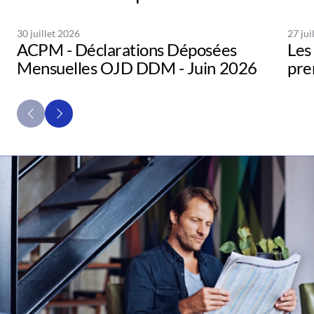
30 juillet 2026
27 jui
ACPM - Déclarations Déposées
Les 
Mensuelles OJD DDM - Juin 2026
pre