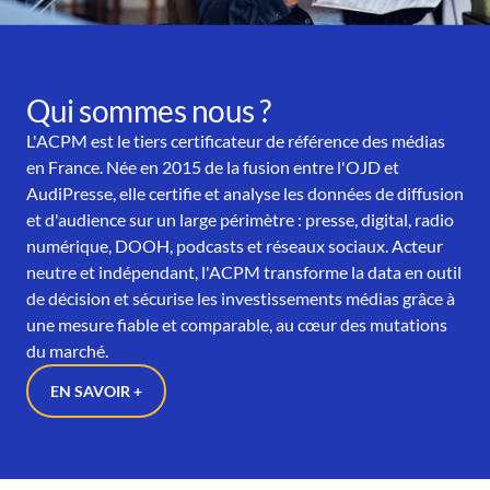
Qui sommes nous ?
L'ACPM est le tiers certificateur de référence des médias
en France. Née en 2015 de la fusion entre l'OJD et
AudiPresse, elle certifie et analyse les données de diffusion
et d'audience sur un large périmètre : presse, digital, radio
numérique, DOOH, podcasts et réseaux sociaux. Acteur
neutre et indépendant, l'ACPM transforme la data en outil
de décision et sécurise les investissements médias grâce à
une mesure fiable et comparable, au cœur des mutations
du marché.
EN SAVOIR +