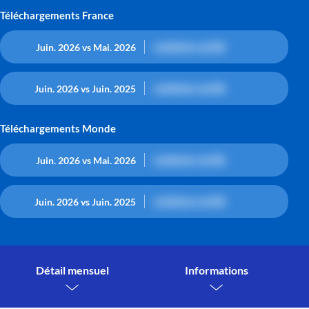
Téléchargements France
contenu caché
Juin. 2026 vs Mai. 2026
contenu caché
Juin. 2026 vs Juin. 2025
Téléchargements Monde
contenu caché
Juin. 2026 vs Mai. 2026
contenu caché
Juin. 2026 vs Juin. 2025
Détail mensuel
Informations