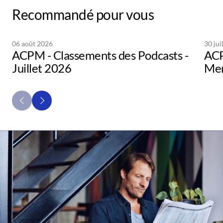
Recommandé pour vous
06 août 2026
30 jui
ACPM - Classements des Podcasts -
ACP
Juillet 2026
Men