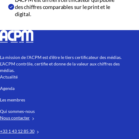
des chiffres comparables sur le print et le
digital.
La mission de l'ACPM est d'être le tiers certificateur des médias.
L'ACPM contrôle, certifie et donne de la valeur aux chiffres des
médias.
Actualité
Agenda
Les membres
Qui sommes-nous
Nous contacter
+33 1 43 12 85 30