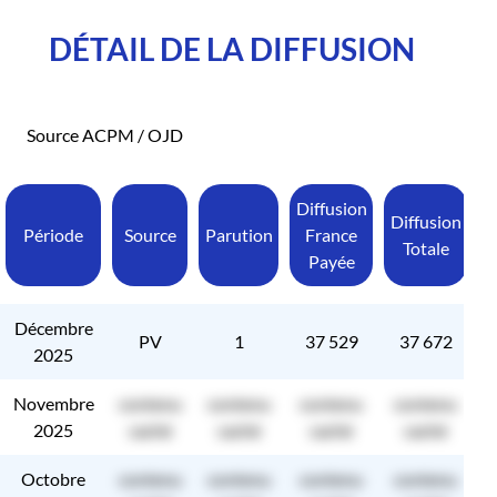
DÉTAIL DE LA DIFFUSION
Source ACPM / OJD
Diffusion
Diffusion
Période
Source
Parution
France
Totale
Payée
Décembre
PV
1
37 529
37 672
2025
Novembre
contenu
contenu
contenu
contenu
2025
caché
caché
caché
caché
Octobre
contenu
contenu
contenu
contenu