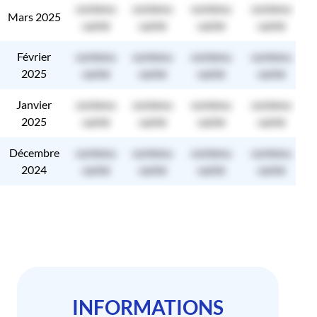
contenu
contenu
contenu
contenu
Mars 2025
caché
caché
caché
caché
Février
contenu
contenu
contenu
contenu
2025
caché
caché
caché
caché
Janvier
contenu
contenu
contenu
contenu
2025
caché
caché
caché
caché
Décembre
contenu
contenu
contenu
contenu
2024
caché
caché
caché
caché
INFORMATIONS