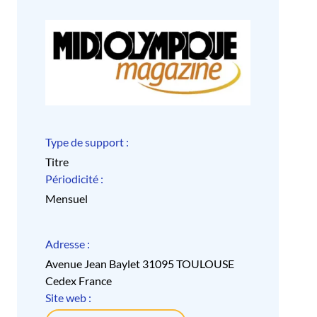
Type de support :
Titre
Périodicité :
Mensuel
Adresse :
Avenue Jean Baylet 31095 TOULOUSE
Cedex France
Site web :