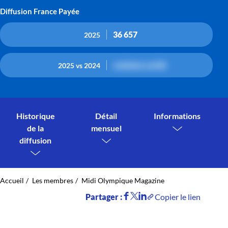
Diffusion France Payée
36 657
2025
contenu caché
2025 vs 2024
Historique
Détail
Informations
de la
mensuel
diffusion
Accueil
Les membres
Midi Olympique Magazine
Partager :
Copier le lien