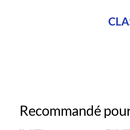
CLA
Recommandé pour