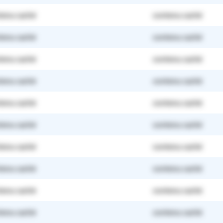
tenu caché
contenu caché
tenu caché
contenu caché
tenu caché
contenu caché
tenu caché
contenu caché
tenu caché
contenu caché
tenu caché
contenu caché
tenu caché
contenu caché
tenu caché
contenu caché
tenu caché
contenu caché
tenu caché
contenu caché