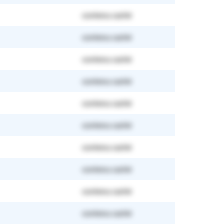
contenu caché
contenu caché
contenu caché
contenu caché
contenu caché
contenu caché
contenu caché
contenu caché
contenu caché
contenu caché