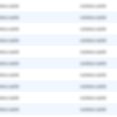
tenu caché
contenu caché
tenu caché
contenu caché
tenu caché
contenu caché
tenu caché
contenu caché
tenu caché
contenu caché
tenu caché
contenu caché
tenu caché
contenu caché
tenu caché
contenu caché
tenu caché
contenu caché
tenu caché
contenu caché