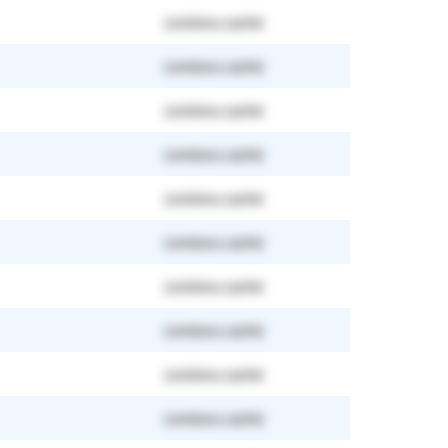
contenu caché
contenu caché
contenu caché
contenu caché
contenu caché
contenu caché
contenu caché
contenu caché
contenu caché
contenu caché