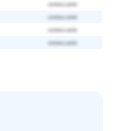
contenu caché
contenu caché
contenu caché
contenu caché