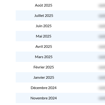
Août 2025
con
Juillet 2025
con
Juin 2025
con
Mai 2025
con
Avril 2025
con
Mars 2025
con
Février 2025
con
Janvier 2025
con
Décembre 2024
con
Novembre 2024
con