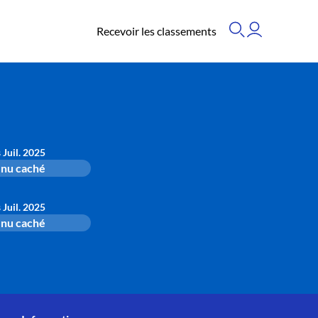
Recevoir les classements
s Juil. 2025
nu caché
s Juil. 2025
nu caché