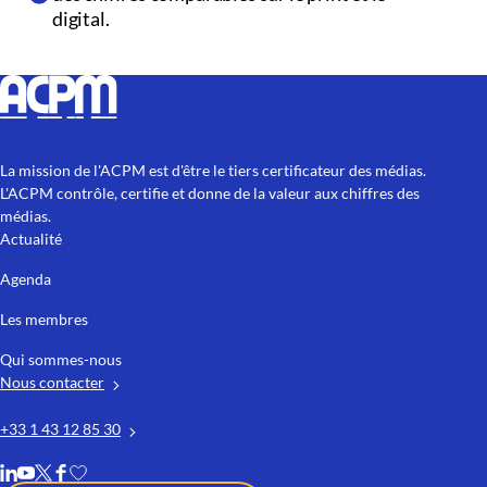
digital.
La mission de l'ACPM est d'être le tiers certificateur des médias.
L'ACPM contrôle, certifie et donne de la valeur aux chiffres des
médias.
Actualité
Agenda
Les membres
Qui sommes-nous
Nous contacter
+33 1 43 12 85 30