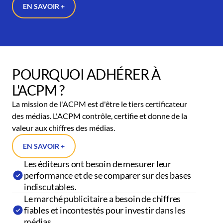
EN SAVOIR +
POURQUOI ADHÉRER À
L'ACPM ?
La mission de l'ACPM est d'être le tiers certificateur
des médias. L'ACPM contrôle, certifie et donne de la
valeur aux chiffres des médias.
EN SAVOIR +
Les éditeurs ont besoin de mesurer leur
performance et de se comparer sur des bases
indiscutables.
Le marché publicitaire a besoin de chiffres
fiables et incontestés pour investir dans les
médias.