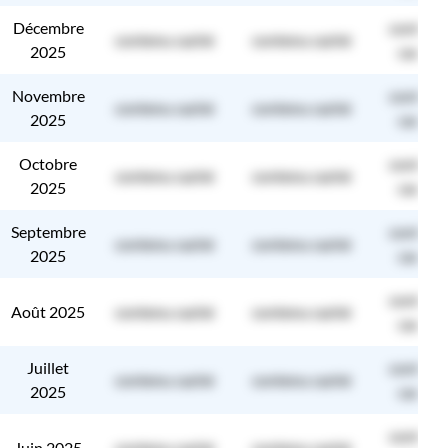
Décembre
contenu
contenu caché
contenu caché
2025
caché
Novembre
contenu
contenu caché
contenu caché
2025
caché
Octobre
contenu
contenu caché
contenu caché
2025
caché
Septembre
contenu
contenu caché
contenu caché
2025
caché
contenu
Août 2025
contenu caché
contenu caché
caché
Juillet
contenu
contenu caché
contenu caché
2025
caché
contenu
Juin 2025
contenu caché
contenu caché