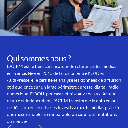
Qui sommes nous ?
L'ACPM est le tiers certificateur de référence des médias
en France. Née en 2015 de la fusion entre l'OJD et
AudiPresse, elle certifie et analyse les données de diffusion
et d'audience sur un large périmètre : presse, digital, radio
numérique, DOOH, podcasts et réseaux sociaux. Acteur
neutre et indépendant, l'ACPM transforme la data en outil
de décision et sécurise les investissements médias grâce à
une mesure fiable et comparable, au cœur des mutations
du marché.