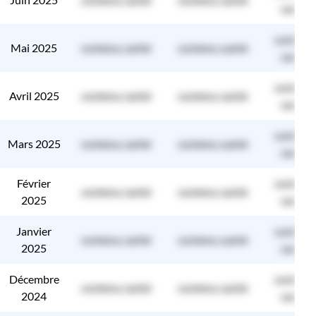
caché
contenu
Mai 2025
contenu caché
contenu caché
caché
contenu
Avril 2025
contenu caché
contenu caché
caché
contenu
Mars 2025
contenu caché
contenu caché
caché
Février
contenu
contenu caché
contenu caché
2025
caché
Janvier
contenu
contenu caché
contenu caché
2025
caché
Décembre
contenu
contenu caché
contenu caché
2024
caché