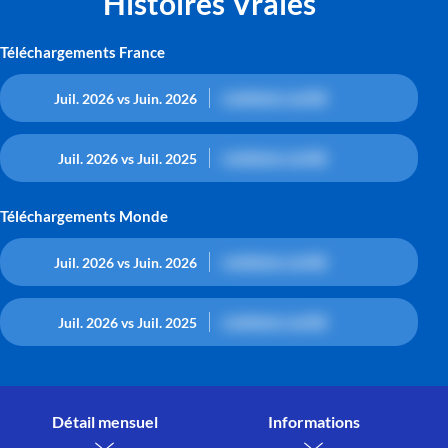
Histoires Vraies
Téléchargements France
contenu caché
Juil. 2026 vs Juin. 2026
contenu caché
Juil. 2026 vs Juil. 2025
Téléchargements Monde
contenu caché
Juil. 2026 vs Juin. 2026
contenu caché
Juil. 2026 vs Juil. 2025
Détail mensuel
Informations