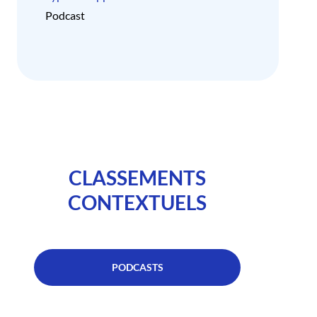
Podcast
CLASSEMENTS
CONTEXTUELS
PODCASTS