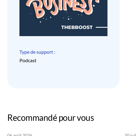
Type de support :
Podcast
Recommandé pour vous
06 août 2026
30 jui