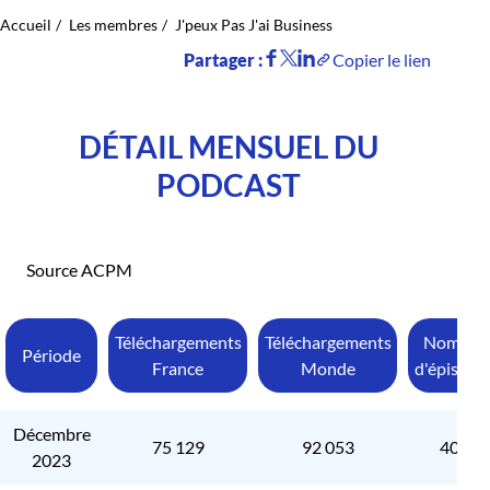
Accueil
Les membres
J'peux Pas J'ai Business
Partager :
Copier le lien
DÉTAIL MENSUEL DU
PODCAST
Source ACPM
Téléchargements
Téléchargements
Nombre
Période
France
Monde
d'épisode
Décembre
75 129
92 053
405
2023