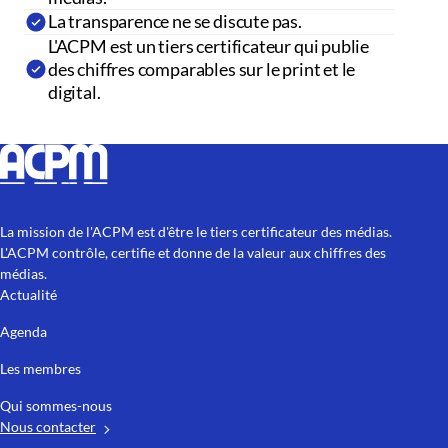
La transparence ne se discute pas.
L'ACPM est un tiers certificateur qui publie
des chiffres comparables sur le print et le
digital.
La mission de l'ACPM est d'être le tiers certificateur des médias.
L'ACPM contrôle, certifie et donne de la valeur aux chiffres des
médias.
Actualité
Agenda
Les membres
Qui sommes-nous
Nous contacter