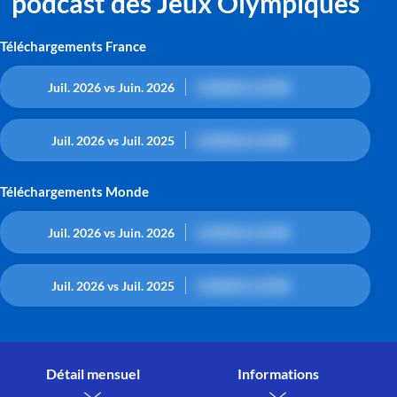
podcast des Jeux Olympiques
Téléchargements France
contenu caché
Juil. 2026 vs Juin. 2026
contenu caché
Juil. 2026 vs Juil. 2025
Téléchargements Monde
contenu caché
Juil. 2026 vs Juin. 2026
contenu caché
Juil. 2026 vs Juil. 2025
Détail mensuel
Informations