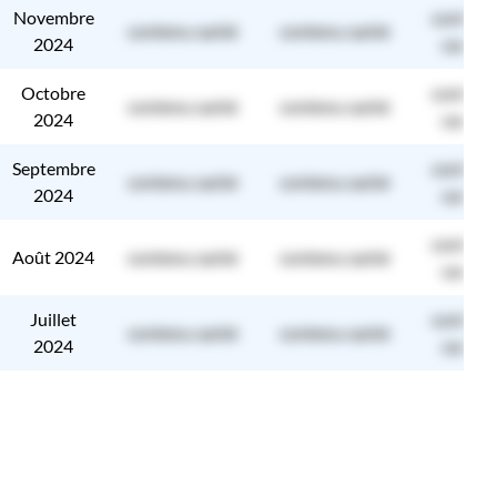
Novembre
contenu
contenu caché
contenu caché
2024
caché
Octobre
contenu
contenu caché
contenu caché
2024
caché
Septembre
contenu
contenu caché
contenu caché
2024
caché
contenu
Août 2024
contenu caché
contenu caché
caché
Juillet
contenu
contenu caché
contenu caché
2024
caché