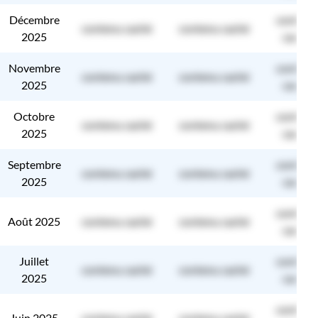
Décembre
contenu
contenu caché
contenu caché
2025
caché
Novembre
contenu
contenu caché
contenu caché
2025
caché
Octobre
contenu
contenu caché
contenu caché
2025
caché
Septembre
contenu
contenu caché
contenu caché
2025
caché
contenu
Août 2025
contenu caché
contenu caché
caché
Juillet
contenu
contenu caché
contenu caché
2025
caché
contenu
Juin 2025
contenu caché
contenu caché