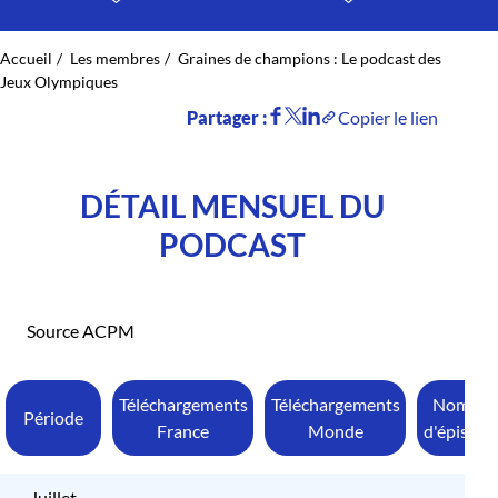
Accueil
Les membres
Graines de champions : Le podcast des
Jeux Olympiques
Partager :
Copier le lien
DÉTAIL MENSUEL DU
PODCAST
Source ACPM
Téléchargements
Téléchargements
Nombre
Période
France
Monde
d'épisode
Juillet