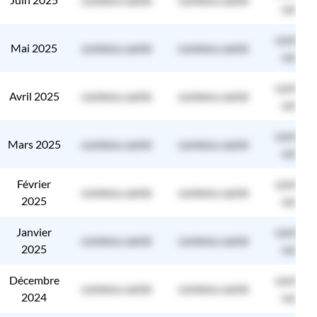
caché
contenu
Mai 2025
contenu caché
contenu caché
caché
contenu
Avril 2025
contenu caché
contenu caché
caché
contenu
Mars 2025
contenu caché
contenu caché
caché
Février
contenu
contenu caché
contenu caché
2025
caché
Janvier
contenu
contenu caché
contenu caché
2025
caché
Décembre
contenu
contenu caché
contenu caché
2024
caché