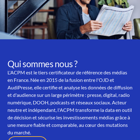
Qui sommes nous ?
L'ACPM est le tiers certificateur de référence des médias
en France. Née en 2015 de la fusion entre l'OJD et
AudiPresse, elle certifie et analyse les données de diffusion
et d'audience sur un large périmètre : presse, digital, radio
numérique, DOOH, podcasts et réseaux sociaux. Acteur
neutre et indépendant, l'ACPM transforme la data en outil
de décision et sécurise les investissements médias grâce à
une mesure fiable et comparable, au cœur des mutations
du marché.