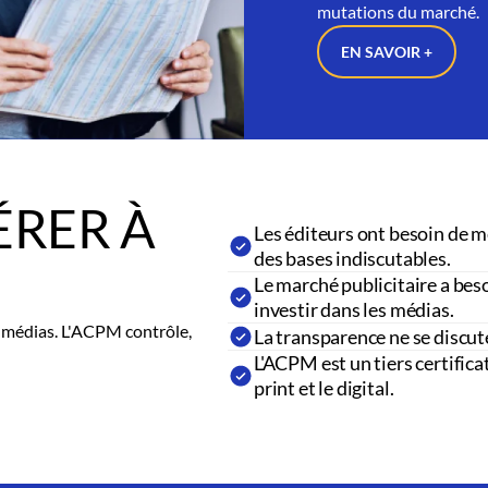
mutations du marché.
EN SAVOIR +
RER À
Les éditeurs ont besoin de m
des bases indiscutables.
Le marché publicitaire a beso
investir dans les médias.
es médias. L'ACPM contrôle,
La transparence ne se discut
L'ACPM est un tiers certifica
print et le digital.