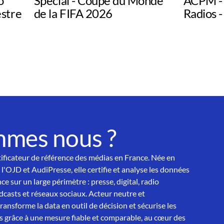
o
Spécial - Coupe du Monde
ACPM - 
estre
de la FIFA 2026
Radios -
mmes nous ?
tificateur de référence des médias en France. Née en
 l'OJD et AudiPresse, elle certifie et analyse les données
ce sur un large périmètre : presse, digital, radio
asts et réseaux sociaux. Acteur neutre et
nsforme la data en outil de décision et sécurise les
 grâce à une mesure fiable et comparable, au cœur des