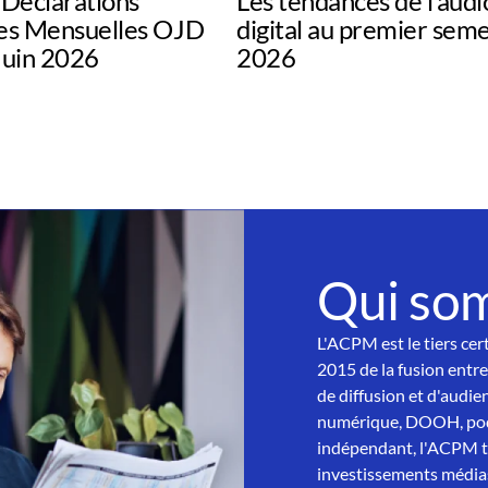
Déclarations
Les tendances de l’audi
s Mensuelles OJD
digital au premier sem
uin 2026
2026
Qui so
L'ACPM est le tiers cer
2015 de la fusion entre
de diffusion et d'audien
numérique, DOOH, podc
indépendant, l'ACPM tra
investissements médias