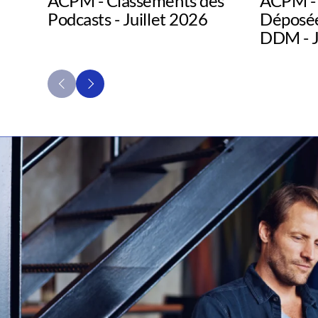
ACPM - Classements des
ACPM - 
Podcasts - Juillet 2026
Déposée
DDM - J