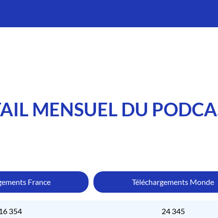
AIL MENSUEL DU PODCA
gements France
Téléchargements Monde
16 354
24 345