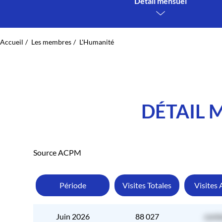
Détail mensuel
Accueil
Les membres
L'Humanité
DÉTAIL 
Source ACPM
Période
Visites Totales
Visites 
Juin 2026
88 027
cont