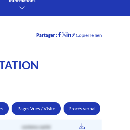
Informations
Partager :
Copier le lien
NTATION
es
Pages Vues / Visite
Procès verbal
contenu caché