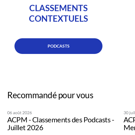
CLASSEMENTS
CONTEXTUELS
PODCASTS
Recommandé pour vous
06 août 2026
30 jui
ACPM - Classements des Podcasts -
ACP
Juillet 2026
Men