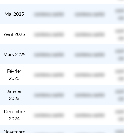
contenu
Mai 2025
contenu caché
contenu caché
caché
contenu
Avril 2025
contenu caché
contenu caché
caché
contenu
Mars 2025
contenu caché
contenu caché
caché
Février
contenu
contenu caché
contenu caché
2025
caché
Janvier
contenu
contenu caché
contenu caché
2025
caché
Décembre
contenu
contenu caché
contenu caché
2024
caché
Novembre
contenu