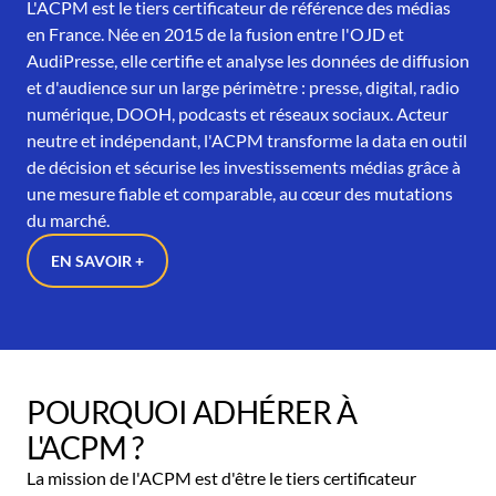
L'ACPM est le tiers certificateur de référence des médias
en France. Née en 2015 de la fusion entre l'OJD et
AudiPresse, elle certifie et analyse les données de diffusion
et d'audience sur un large périmètre : presse, digital, radio
numérique, DOOH, podcasts et réseaux sociaux. Acteur
neutre et indépendant, l'ACPM transforme la data en outil
de décision et sécurise les investissements médias grâce à
une mesure fiable et comparable, au cœur des mutations
du marché.
EN SAVOIR +
POURQUOI ADHÉRER À
L'ACPM ?
La mission de l'ACPM est d'être le tiers certificateur